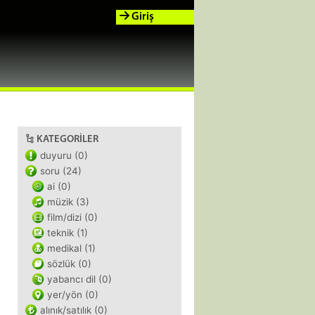
Giriş
KATEGORILER
duyuru (0)
soru (24)
ai (0)
müzik (3)
film/dizi (0)
teknik (1)
medikal (1)
sözlük (0)
yabancı dil (0)
yer/yön (0)
alınık/satılık (0)