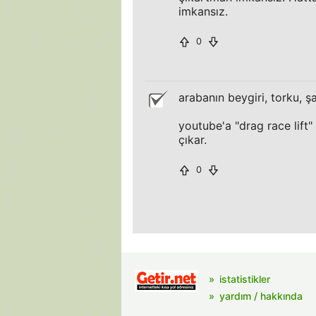
imkansız.
0
arabanın beygiri, torku, ş
youtube'a "drag race lift" 
çıkar.
0
istatistikler
yardım / hakkında