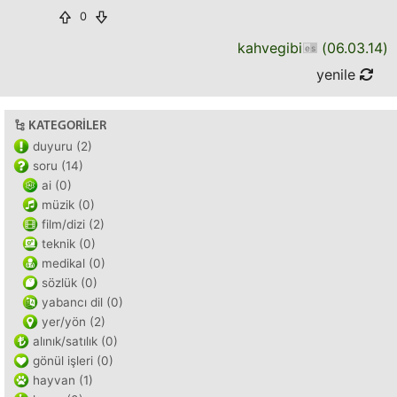
0
kahvegibi
(
06.03.14
)
yenile
KATEGORILER
duyuru (2)
soru (14)
ai (0)
müzik (0)
film/dizi (2)
teknik (0)
medikal (0)
sözlük (0)
yabancı dil (0)
yer/yön (2)
alınık/satılık (0)
gönül işleri (0)
hayvan (1)