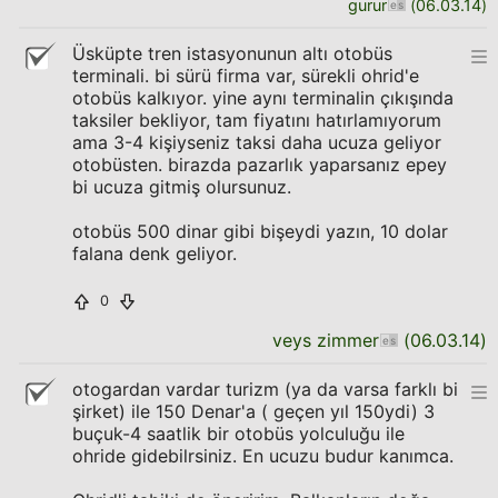
gurur
(
06.03.14
)
Üsküpte tren istasyonunun altı otobüs
terminali. bi sürü firma var, sürekli ohrid'e
otobüs kalkıyor. yine aynı terminalin çıkışında
taksiler bekliyor, tam fiyatını hatırlamıyorum
ama 3-4 kişiyseniz taksi daha ucuza geliyor
otobüsten. birazda pazarlık yaparsanız epey
bi ucuza gitmiş olursunuz.
otobüs 500 dinar gibi bişeydi yazın, 10 dolar
falana denk geliyor.
0
veys zimmer
(
06.03.14
)
otogardan vardar turizm (ya da varsa farklı bi
şirket) ile 150 Denar'a ( geçen yıl 150ydi) 3
buçuk-4 saatlik bir otobüs yolculuğu ile
ohride gidebilrsiniz. En ucuzu budur kanımca.