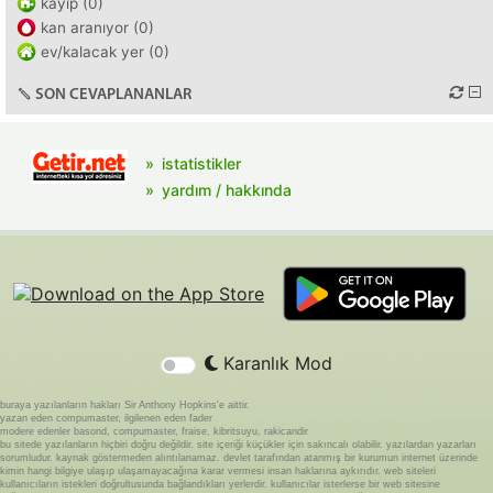
kayıp (0)
kan aranıyor (0)
ev/kalacak yer (0)
SON CEVAPLANANLAR
istatistikler
yardım / hakkında
Karanlık Mod
buraya yazılanların hakları Sir Anthony Hopkins'e aittir.
yazan eden compumaster, ilgilenen eden fader
modere edenler basond, compumaster, fraise, kibritsuyu, rakicandir
bu sitede yazılanların hiçbiri doğru değildir. site içeriği küçükler için sakıncalı olabilir. yazılardan yazarları
sorumludur. kaynak göstermeden alıntılanamaz. devlet tarafından atanmış bir kurumun internet üzerinde
kimin hangi bilgiye ulaşıp ulaşamayacağına karar vermesi insan haklarına aykırıdır. web siteleri
kullanıcıların istekleri doğrultusunda bağlandıkları yerlerdir. kullanıcılar isterlerse bir web sitesine