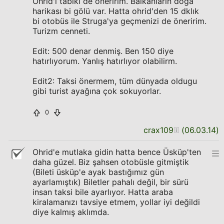
Ohrid'i tabiki de öneririm. Balkanların doğa
harikası bi gölü var. Hatta ohrid'den 15 dklık
bi otobüs ile Struga'ya geçmenizi de öneririm.
Turizm cenneti.
Edit: 500 denar denmiş. Ben 150 diye
hatırlıyorum. Yanlış hatırlıyor olabilirm.
Edit2: Taksi önermem, tüm dünyada oldugu
gibi turist ayağına çok sokuyorlar.
0
crax109
(
06.03.14
)
Ohrid'e mutlaka gidin hatta bence Üsküp'ten
daha güzel. Biz şahsen otobüsle gitmiştik
(Bileti üsküp'e ayak bastığımız gün
ayarlamıştık) Biletler pahalı değil, bir sürü
insan taksi bile ayarlıyor. Hatta araba
kiralamanızı tavsiye etmem, yollar iyi değildi
diye kalmış aklımda.