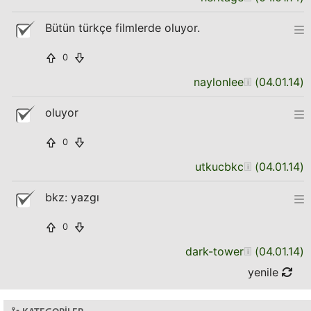
Bütün türkçe filmlerde oluyor.
0
naylonlee
(
04.01.14
)
oluyor
0
utkucbkc
(
04.01.14
)
bkz: yazgı
0
dark-tower
(
04.01.14
)
yenile