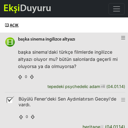
Ekşi
Duyuru
AÇIK
başka sinema ingilizce altyazı
başka sinema'daki türkçe filmlerde ingilizce
altyazı oluyor mu? bütün salonlarda geçerli mi
oluyorsa ya da olmuyorsa?
0
tepedeki psychedelic adam
(
04.01.14
)
Büyülü Fener'deki Sen Aydınlatırsın Geceyi'de
vardı.
0
heritage
(
04.01.14
)