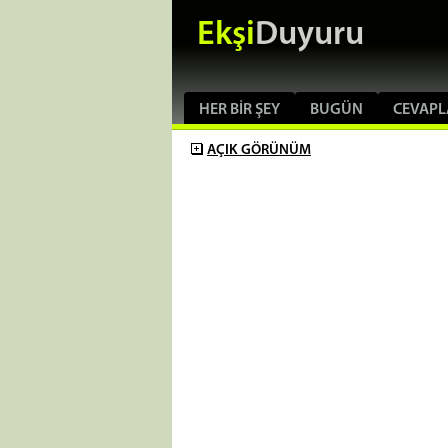
Ekşi
Duyuru
HER BIR ŞEY
BUGÜN
CEVAPL
AÇIK
GÖRÜNÜM