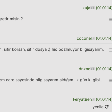
kuja
(
01.01.14
etir misin ?
coconel
(
01.01.14
 sifir korsan, sifir dosya :) hic bozlmuyor bilgisayarim.
dnznc
(
01.01.14
 care sayesinde bilgisayarım aldığım ilk gün ki gibi..
FeryatBen
(
01.01.14
yenile