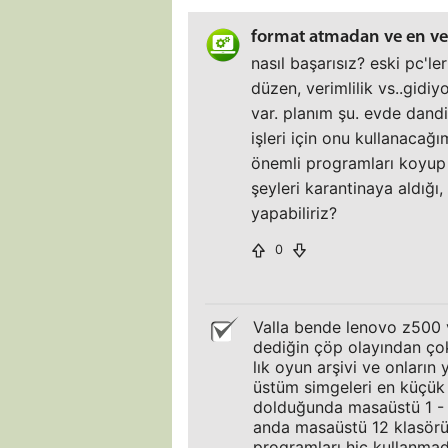
format atmadan ve en ver
nasıl başarısız? eski pc'le
düzen, verimlilik vs..gidi
var. planım şu. evde dandi
işleri için onu kullanacağ
önemli programları koyup 
şeyleri karantinaya aldığı
yapabiliriz?
0
Valla bende lenovo z500 v
dediğin çöp olayından ço
lık oyun arşivi ve onların
üstüm simgeleri en küçük
dolduğunda masaüstü 1 - 2
anda masaüstü 12 klasörü
programları hiç kullanmad