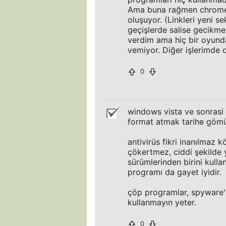
Ama buna rağmen chrome'
oluşuyor. (Linkleri yeni 
geçişlerde salise gecikme
verdim ama hiç bir oyund
vemiyor. Diğer işlerimde 
0
windows vista ve sonrasi (e
format atmak tarihe gömü
antivirüs fikri inanılmaz k
çökertmez, ciddi şekilde y
sürümlerinden birini kul
programı da gayet iyidir.
çöp programlar, spyware'l
kullanmayın yeter.
0