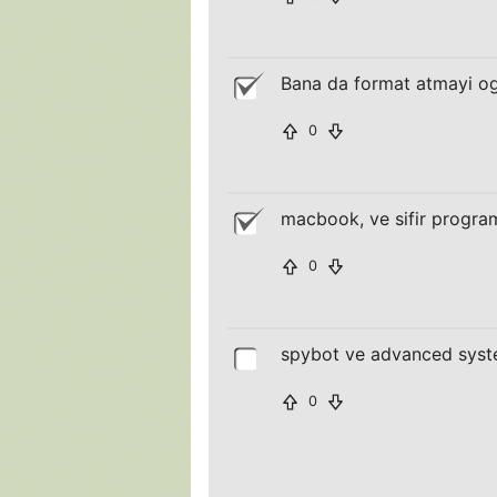
Bana da format atmayi ogr
0
macbook, ve sifir program,
0
spybot ve advanced system
0