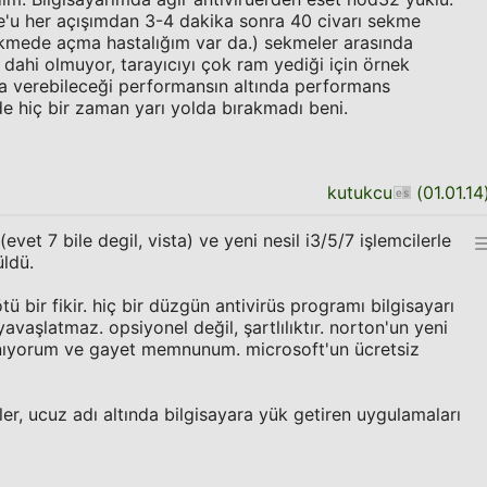
u her açışımdan 3-4 dakika sonra 40 civarı sekme
sekmede açma hastalığım var da.) sekmeler arasında
 dahi olmuyor, tarayıcıyı çok ram yediği için örnek
a verebileceği performansın altında performans
de hiç bir zaman yarı yolda bırakmadı beni.
kutukcu
(
01.01.14
vet 7 bile degil, vista) ve yeni nesil i3/5/7 işlemcilerle
ldü.
ötü bir fikir. hiç bir düzgün antivirüs programı bilgisayarı
avaşlatmaz. opsiyonel değil, şartlılıktır. norton'un yeni
lanıyorum ve gayet memnunum. microsoft'un ücretsiz
er, ucuz adı altında bilgisayara yük getiren uygulamaları