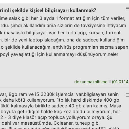
imli şekilde kişisel bilgisayarı kullanmak?
rime salak gibi her 3 ayda 1 format attığım için tüm veriler,
yordu. şimdi akıllandım ama sizlerin de tavsiyesine ihtiyacım
k masaüstü bilgisayar var. her türlü çöp, korsan, torrent
ım. bir de yeni laptop alacağım. ona da sadece kullandığım
o şekilde kullanacağım. antivirüs programları saçma sapan
, pcyi yavaşlattığı için kullanmamayı düşünüyorum.neler
dokunmakalbime
(
01.01.14
ar, 8gb ram ve i5 3230k işlemcisi var.bilgisayarı senin
k daha kötü kullanıyorum. 1tb lık hard diskimde 400 gb
 yüklü kalmasıyla birlikte sadece 40 gb alan kalmış. Masa
 boyuta getirdiğim halde kaç kez doldu bilmiyorum, her
 - 3 diye klasör açıp topluca yolluyorum oraya. Şu
 dahi var masaüstümde. Ccleaner, tuneup gibi
ım. Bilgisayarımda ağır antivirüerden eset nod32 yüklü.