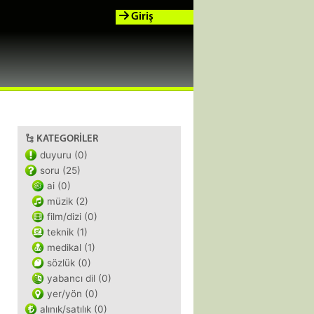
Giriş
KATEGORILER
duyuru (0)
soru (25)
ai (0)
müzik (2)
film/dizi (0)
teknik (1)
medikal (1)
sözlük (0)
yabancı dil (0)
yer/yön (0)
alınık/satılık (0)