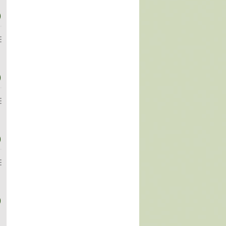
)
)
)
)