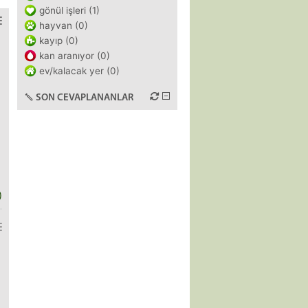
gönül işleri (1)
hayvan (0)
kayıp (0)
kan aranıyor (0)
ev/kalacak yer (0)
SON CEVAPLANANLAR
)