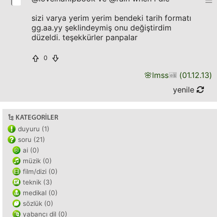
sizi varya yerim yerim bendeki tarih formatı
gg.aa.yy şeklindeymiş onu değiştirdim
düzeldi. teşekkürler panpalar
0
🌸
lmss
(
01.12.13
)
yenile
KATEGORILER
duyuru (1)
soru (21)
ai (0)
müzik (0)
film/dizi (0)
teknik (3)
medikal (0)
sözlük (0)
yabancı dil (0)