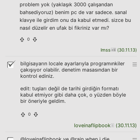
problem yok (yaklaşık 3000 çalışandan
bahsediyoruz) benim pc de var sadece. sanal
klavye ile girdim onu da kabul etmedi. sizce bu
nasıl düzelir en ufak bi fikriniz var mı?
0
lmss
(
30.11.13
)
bilgisayarın locale ayarlarıyla programınkiler
çakışıyor olabilir. denetim masasından bir
kontrol ediniz.
edit: tuşları değil de tarihi girdiğin formatı
kabul etmiyor gibi daha çok, o yüzden böyle
bir öneriyle geldim.
0
loveinaflipbook
(
30.11.13
)
@loveinaflipbook ve @rain when i die