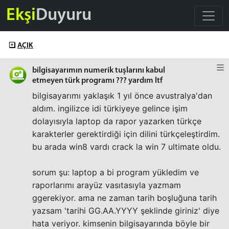
Ekşi
Duyuru
AÇIK
bilgisayarımın numerik tuşlarını kabul
etmeyen türk programı ??? yardım ltf
bilgisayarımı yaklaşık 1 yıl önce avustralya'dan
aldım. ingilizce idi türkiyeye gelince işim
dolayısıyla laptop da rapor yazarken türkçe
karakterler gerektirdiği için dilini türkçeleştirdim.
bu arada win8 vardı crack la win 7 ultimate oldu.
sorum şu: laptop a bi program yükledim ve
raporlarımı arayüz vasıtasıyla yazmam
ggerekiyor. ama ne zaman tarih boşluğuna tarih
yazsam 'tarihi GG.AA.YYYY şeklinde giriniz' diye
hata veriyor. kimsenin bilgisayarında böyle bir