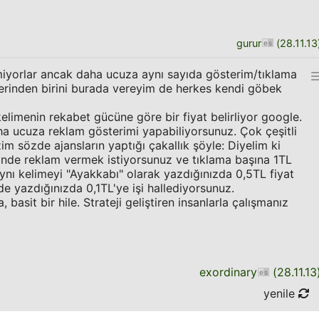
gurur
(
28.11.13
miyorlar ancak daha ucuza aynı sayıda gösterim/tıklama
lelerinden birini burada vereyim de herkes kendi göbek
elimenin rekabet gücüne göre bir fiyat belirliyor google.
ha ucuza reklam gösterimi yapabiliyorsunuz. Çok çeşitli
im sözde ajansların yaptığı çakallık şöyle: Diyelim ki
inde reklam vermek istiyorsunuz ve tıklama başına 1TL
aynı kelimeyi "Ayakkabı" olarak yazdığınızda 0,5TL fiyat
de yazdığınızda 0,1TL'ye işi hallediyorsunuz.
a, basit bir hile. Strateji geliştiren insanlarla çalışmanız
exordinary
(
28.11.13
yenile