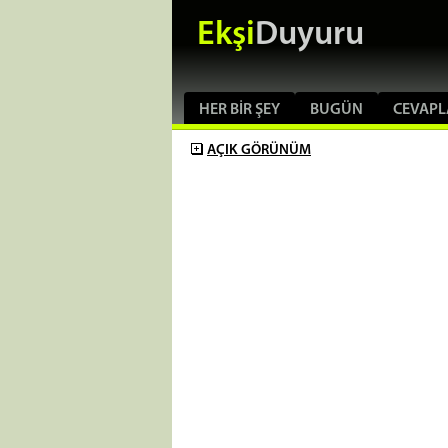
Ekşi
Duyuru
HER BIR ŞEY
BUGÜN
CEVAPL
AÇIK
GÖRÜNÜM