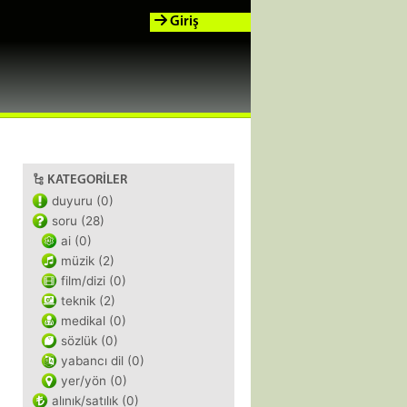
Giriş
KATEGORILER
duyuru (0)
soru (28)
ai (0)
müzik (2)
film/dizi (0)
teknik (2)
medikal (0)
sözlük (0)
yabancı dil (0)
yer/yön (0)
alınık/satılık (0)