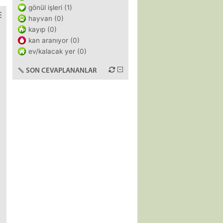
gönül işleri (1)
hayvan (0)
kayıp (0)
kan aranıyor (0)
ev/kalacak yer (0)
SON CEVAPLANANLAR