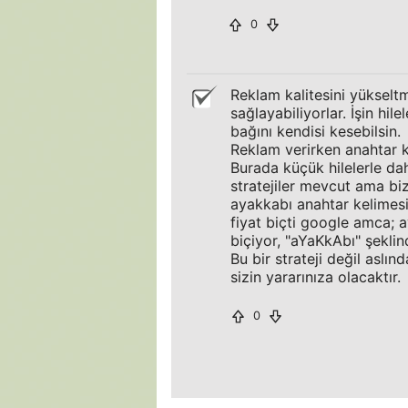
0
Reklam kalitesini yükselt
sağlayabiliyorlar. İşin hi
bağını kendisi kesebilsin.
Reklam verirken anahtar k
Burada küçük hilelerle da
stratejiler mevcut ama biz
ayakkabı anahtar kelimes
fiyat biçti google amca; 
biçiyor, "aYaKkAbı" şeklin
Bu bir strateji değil aslınd
sizin yararınıza olacaktır.
0