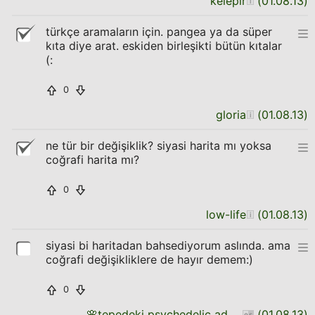
kelepir
(
01.08.13
)
türkçe aramaların için. pangea ya da süper
kıta diye arat. eskiden birleşikti bütün kıtalar
(:
0
gloria
(
01.08.13
)
ne tür bir değişiklik? siyasi harita mı yoksa
coğrafi harita mı?
0
low-life
(
01.08.13
)
siyasi bi haritadan bahsediyorum aslında. ama
coğrafi değişikliklere de hayır demem:)
0
🌸
tepedeki psychedelic adam
(
01.08.13
)