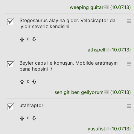
weeping guitar
(
10.07.13
)
Stegosaurus alayına gider. Velociraptor da
iyidir severiz kendisini.
0
lathspell
(
10.07.13
)
Beyler caps ile konuşun. Mobilde aratmayın
bana hepsini :/
0
sen git ben geliyorum
(
10.07.13
)
utahraptor
0
yusufist
(
10.07.13
)