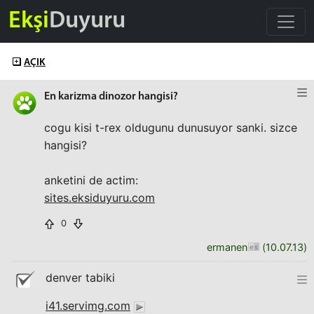
Ekşi
Duyuru
AÇIK
En karizma dinozor hangisi?
cogu kisi t-rex oldugunu dunusuyor sanki. sizce
hangisi?
anketini de actim:
sites.eksiduyuru.com
0
ermanen
(
10.07.13
)
denver tabiki
i41.servimg.com