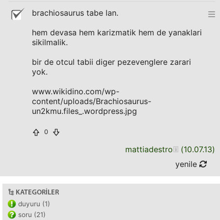
brachiosaurus tabe lan.
hem devasa hem karizmatik hem de yanaklari
sikilmalik.
bir de otcul tabii diger pezevenglere zarari
yok.
www.wikidino.com/wp-
content/uploads/Brachiosaurus-
un2kmu.files_.wordpress.jpg
0
mattiadestro
(
10.07.13
)
yenile
KATEGORILER
duyuru (1)
soru (21)