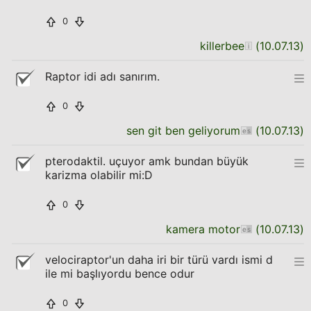
0
killerbee
(
10.07.13
)
Raptor idi adı sanırım.
0
sen git ben geliyorum
(
10.07.13
)
pterodaktil. uçuyor amk bundan büyük
karizma olabilir mi:D
0
kamera motor
(
10.07.13
)
velociraptor'un daha iri bir türü vardı ismi d
ile mi başlıyordu bence odur
0