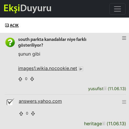
Ekşi
Duyuru
AÇIK
south parkta kanadalılar niye farklı
gösteriliyor?
şunun gibi
images1.wikia.nocookie.net
0
yusufist
(
11.06.13
)
answers.yahoo.com
0
heritage
(
11.06.13
)