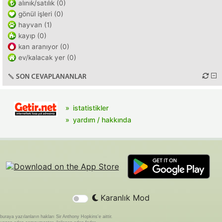
alınık/satılık (0)
gönül işleri (0)
hayvan (1)
kayıp (0)
kan aranıyor (0)
ev/kalacak yer (0)
SON CEVAPLANANLAR
istatistikler
yardım / hakkında
Karanlık Mod
buraya yazılanların hakları Sir Anthony Hopkins'e aittir.