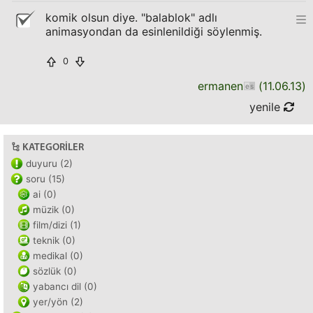
komik olsun diye. "balablok" adlı
animasyondan da esinlenildiği söylenmiş.
0
ermanen
(
11.06.13
)
yenile
KATEGORILER
duyuru (2)
soru (15)
ai (0)
müzik (0)
film/dizi (1)
teknik (0)
medikal (0)
sözlük (0)
yabancı dil (0)
yer/yön (2)