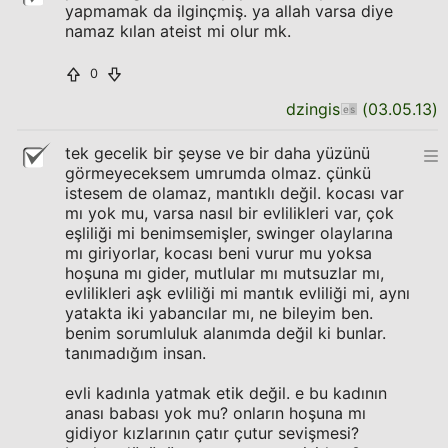
yapmamak da ilginçmiş. ya allah varsa diye
namaz kılan ateist mi olur mk.
0
dzingis
(
03.05.13
)
tek gecelik bir şeyse ve bir daha yüzünü
görmeyeceksem umrumda olmaz. çünkü
istesem de olamaz, mantıklı değil. kocası var
mı yok mu, varsa nasıl bir evlilikleri var, çok
eşliliği mi benimsemişler, swinger olaylarına
mı giriyorlar, kocası beni vurur mu yoksa
hoşuna mı gider, mutlular mı mutsuzlar mı,
evlilikleri aşk evliliği mi mantık evliliği mi, aynı
yatakta iki yabancılar mı, ne bileyim ben.
benim sorumluluk alanımda değil ki bunlar.
tanımadığım insan.
evli kadınla yatmak etik değil. e bu kadının
anası babası yok mu? onların hoşuna mı
gidiyor kızlarının çatır çutur sevişmesi?