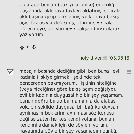
bu arada bunları (çok yıllar önce) ergenliği
başlarında aklı havadayken aldatmış, sonraları
aklı başına gelip ders almış ve konuya bakış
açısı fazlasıyla değişmiş, oturmuş ve hala
öğrenmeye, geliştirmeye çalışan birisi olarak
yazıyorum...
0
holy diver
(
03.05.13
)
mesajın başında dediğim gibi, ben buna ''evli
kadınla ilişkiye girmek'' şeklinde tek
pencereden bakmıyorum. ilişkinin niteliğine
(veya nicelğine) göre bakış açım değişiyor.
evli bir kadınla duygusal hiç bir şey yaşamam.
bunun doğru bulup bulmamamla da alakası
yok. bir şekilde duygusal bir bağ kurduysam
ayrılmasını beklerim, ayrılması söz konusu
değilse zaten herkes kendi yoluna. bunları
kendimi aklamak için de söylemiyorum,
hayatımda böyle bir şey yaşamadım çünkü.