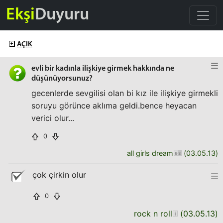
Ekşi
Duyuru
AÇIK
evli bir kadınla ilişkiye girmek hakkında ne
düşünüyorsunuz?
gecenlerde sevgilisi olan bi kız ile ilişkiye girmekli
soruyu görünce aklıma geldi.bence heyacan
verici olur...
0
all girls dream
(
03.05.13
)
çok çirkin olur
0
rock n roll
(
03.05.13
)