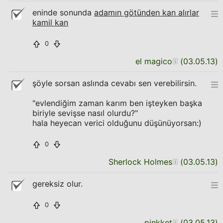
eninde sonunda
adamın götünden kan alırlar
kamil kan
0
el magico
(
03.05.13
)
şöyle sorsan aslında cevabı sen verebilirsin.
"evlendiğim zaman karım ben işteyken başka
biriyle sevişse nasıl olurdu?"
hala heyecan verici olduğunu düşünüyorsan:)
0
Sherlock Holmes
(
03.05.13
)
gereksiz olur.
0
pinkket
(
03.05.13
)