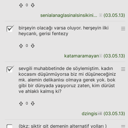
0
senialanaglasinalsinsikinicaliyabaglasin
(
03.05.13
)
birşeyin olacağı varsa oluyor. herşeyin ilki
heycanlı, gerisi fentezy
0
katamaramayan
(
03.05.13
)
sevgili muhabbetinde de söylemiştim. kadın
kocasını düşünmüyorsa biz mi düşüneceğiniz
mk. alemin delikanlısı olmaya gerek yok. bok
gibi bir dünyada yaşıyoruz zaten, kim dürüst
ve ahlaklı kalmış ki?
0
dzingis
(
03.05.13
)
(bkz:
siktir git demenin alternatif yolları
)