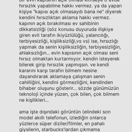
hırsızlık yapabilme hakkı vermez. ya da yapan
kişiye "kapısı açık olmasaydı bana ne" diyerek
kendini hırsızlıktan aklama hakkı vermez.
kapının açık bırakılması ev sahibinin
dikkatsizliği (söz konusu duyuruda ilişkiye
giren evli tarafın ikiyüzlülüğü, yalancılığı,
terbiyesizliği, kişiliksizliği,vs vs) ise, hırsızlığı
yapmak da senin kişiliksizliğin, terbiyesizliğin,
ahlaksızlığın... evin kapısının açık olması seni
hırsız olmaktan kurtarmıyor. kendin isteyerek
bilerek girip hırsızlık yapmışsın. ve kendi
kararını karşı tarafın bilmem nesine
dayandırarak aklamaya çalışman senin
cahilliğini, kendini görmezliğini, kendinden
bihaber oluşunu gösterir... sözde günümüzün
teknoloji içinde yüzen, çok bilen, çok bilmem
ne kişilikleri...
ama işte dışındaki görüntün (elindeki son
model akıllı telefonun, izlediğin onlarca
yüzlerce süper diziler/filmler, en pahalı
giysilerin, starbucks'lardan çıkmama