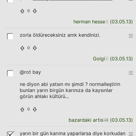
0
herman hesse
(
03.05.13
)
zorla öldüreceksiniz amk kendinizi.
0
Golgi
(
03.05.13
)
@rot bay
ne diyon abi yatsın mı şimdi ? normalleştirin
bunları yarın birgün karınıza da kaysınlar
görün ahlakı kültürü...
0
bazardaki artis
(
03.05.13
)
yarın bir gün karıma yaparlarsa diye korkudan