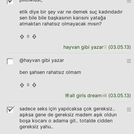
etik diye bir şey var ne demek suç kadındadır
sen bile bile başkasının karısını yatağa
atmaktan rahatsız olmayacak mısın?
0
hayvan gibi yazar
(
03.05.13
)
@hayvan gibi yazar
ben şahsen rahatsız olmam
0
🌸
all girls dream
(
03.05.13
)
sadece seks için yapılcaksa çok gereksiz..
aşıksa gene de gereksiz madem aşık oldun
boşa kocanı o adama git.. totalde cidden
gereksiz yahu..