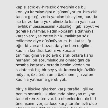
kapısı açık ev-hırsızlık örneğinin de bu
konuyu karşıladığını düşünmüyorum. hırsızlık
tanımı gereği zorla yapılan bir eylem, burada
ise bir zorlama yok. elimizde kalan yalnızca
''evlilik müessesesinin kutsallığı'' gibi soyut ve
göreli kavramlar. kadın kocasını aldatmaya
karar verdiyse zaten bir kutsallıktan söz
edilemez diye düşünüyorum. bu kutsallığı -
eğer ki varsa- bozan da yine ben değilim,
kadının kendisi. kadını ve kocasını
tanımadığımı ve dolaylı olarak onlara karşı
herhangi bir sorumluluğum olmadığını da
hesaba katarsak ortada benim vicdanımı
sızlatacak hiç bir şey yok. kocası için üzülür
müyüm, üzülürüm ama üzülmem için zaten
kadınla yatmama gerek yok.
biriyle ilişkiye girerken karşı tarafla ilgili ve
benim sorumluluk alanımda olmayan milyon
tane etken zaten var. bu etkenlerden hiç biri
önemsenmiyor, sadece karşı tarafın evli olup