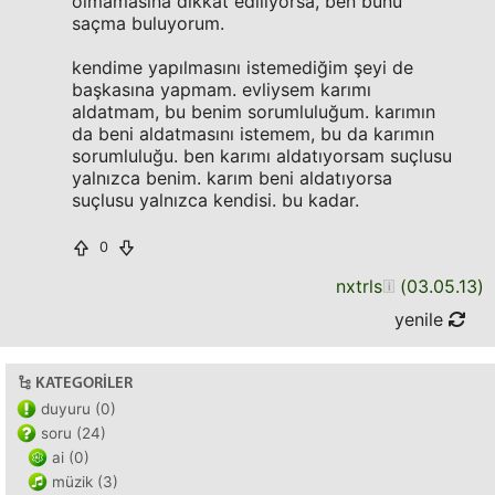
olmamasına dikkat ediliyorsa, ben bunu
saçma buluyorum.
kendime yapılmasını istemediğim şeyi de
başkasına yapmam. evliysem karımı
aldatmam, bu benim sorumluluğum. karımın
da beni aldatmasını istemem, bu da karımın
sorumluluğu. ben karımı aldatıyorsam suçlusu
yalnızca benim. karım beni aldatıyorsa
suçlusu yalnızca kendisi. bu kadar.
0
nxtrls
(
03.05.13
)
yenile
KATEGORILER
duyuru (0)
soru (24)
ai (0)
müzik (3)