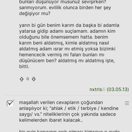
bunları düşünüyor musunuz sevişirken?
sanmıyorum. evlilik olunca birden her şey
değişiyor mu?
yarın bi gün benim karım da başka bi adamla
yatarsa gidip adamı suçlamam. adamın kim
olduğunu bile önemsemem hatta. benim
karım beni aldatmış, kimle aldatmış nasıl
aldatmış adam ısrar mı etmiş yoksa bizimki
hemencecik vermiş mi falan bunları mı
düşünücem ben? aldatmış mı aldatmış işte,
bitti.
0
nxtrls
(
03.05.13
)
maşallah verilen cevapların çoğundan
anlaşılıyor ki; "ahlak / etik / terbiye / kendine
saygı/ vs." niteliklerinin çok yakında sadece
kelimelerden ibaret kalacak..
bir evin kapısının açık olması kimseye o evde