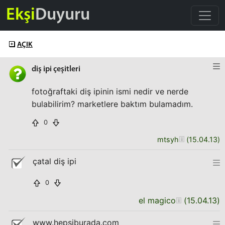
Ekşi
Duyuru
AÇIK
diş ipi çeşitleri
fotoğraftaki diş ipinin ismi nedir ve nerde
bulabilirim? marketlere baktım bulamadım.
0
mtsyh
(
15.04.13
)
çatal diş ipi
0
el magico
(
15.04.13
)
www.hepsiburada.com