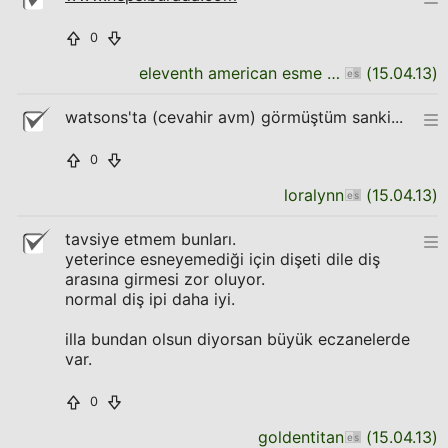
0
eleventh american esme has met
(
15.04.13
)
watsons'ta (cevahir avm) görmüştüm sanki...
0
loralynn
(
15.04.13
)
tavsiye etmem bunları.
yeterince esneyemediği için dişeti dile diş
arasına girmesi zor oluyor.
normal diş ipi daha iyi.
illa bundan olsun diyorsan büyük eczanelerde
var.
0
goldentitan
(
15.04.13
)