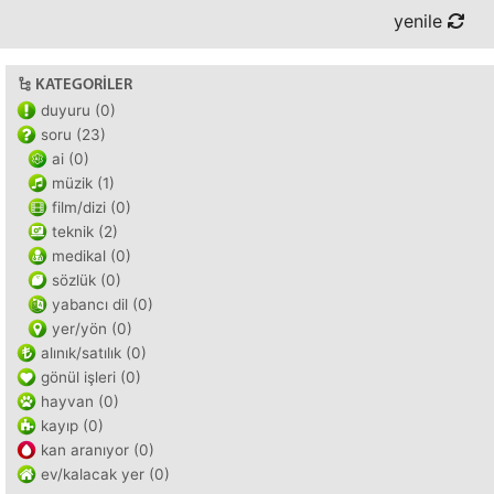
yenile
KATEGORILER
duyuru (0)
soru (23)
ai (0)
müzik (1)
film/dizi (0)
teknik (2)
medikal (0)
sözlük (0)
yabancı dil (0)
yer/yön (0)
alınık/satılık (0)
gönül işleri (0)
hayvan (0)
kayıp (0)
kan aranıyor (0)
ev/kalacak yer (0)