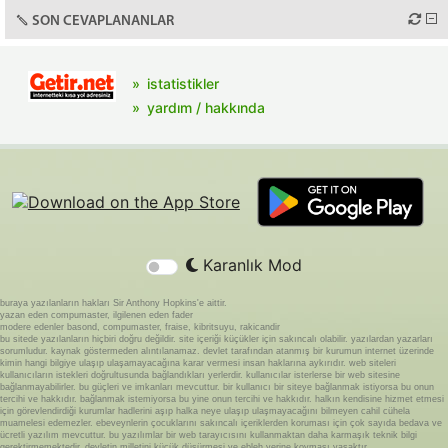
SON CEVAPLANANLAR
istatistikler
yardım / hakkında
Karanlık Mod
buraya yazılanların hakları Sir Anthony Hopkins'e aittir.
yazan eden compumaster, ilgilenen eden fader
modere edenler basond, compumaster, fraise, kibritsuyu, rakicandir
bu sitede yazılanların hiçbiri doğru değildir. site içeriği küçükler için sakıncalı olabilir. yazılardan yazarları
sorumludur. kaynak göstermeden alıntılanamaz. devlet tarafından atanmış bir kurumun internet üzerinde
kimin hangi bilgiye ulaşıp ulaşamayacağına karar vermesi insan haklarına aykırıdır. web siteleri
kullanıcıların istekleri doğrultusunda bağlandıkları yerlerdir. kullanıcılar isterlerse bir web sitesine
bağlanmayabilirler. bu güçleri ve imkanları mevcuttur. bir kullanıcı bir siteye bağlanmak istiyorsa bu onun
tercihi ve hakkıdır. bağlanmak istemiyorsa bu yine onun tercihi ve hakkıdır. halkın kendisine hizmet etmesi
için görevlendirdiği kurumlar hadlerini aşıp halka neye ulaşıp ulaşmayacağını bilmeyen cahil cühela
muamelesi edemezler. ebeveynlerin çocuklarını sakıncalı içeriklerden koruması için çok sayıda bedava ve
ücretli yazılım mevcuttur. bu yazılımlar bir web tarayıcısını kullanmaktan daha karmaşık teknik bilgi
gerektirmemektedir. devletin milletini küçük düşürmesi ve ebleh yerine koyması yasaktır.