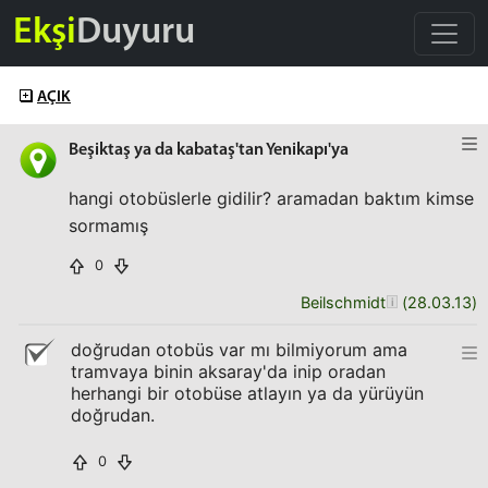
Ekşi
Duyuru
AÇIK
Beşiktaş ya da kabataş'tan Yenikapı'ya
hangi otobüslerle gidilir? aramadan baktım kimse
sormamış
0
Beilschmidt
(
28.03.13
)
doğrudan otobüs var mı bilmiyorum ama
tramvaya binin aksaray'da inip oradan
herhangi bir otobüse atlayın ya da yürüyün
doğrudan.
0