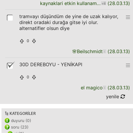
kaynaklari etkin kullanamayan iktisatci
(
28.03.13
)
tramvayı düşündüm de yine de uzak kalıyor,
direkt oradaki durağa gitse iyi olur.
alternatifler olsun diye
0
🌸
Beilschmidt
(
28.03.13
)
30D DEREBOYU - YENİKAPI
0
el magico
(
28.03.13
)
yenile
KATEGORILER
duyuru (0)
soru (23)