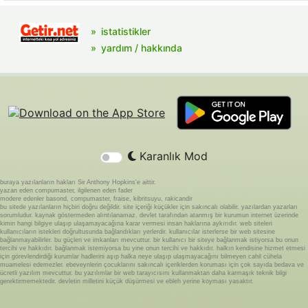
istatistikler
yardım / hakkında
Karanlık Mod
buraya yazılanların hakları Sir Anthony Hopkins'e aittir.
yazan eden compumaster, ilgilenen eden fader
modere edenler basond, compumaster, fraise, kibritsuyu, rakicandir
bu sitede yazılanların hiçbiri doğru değildir. site içeriği küçükler için sakıncalı olabilir. yazılardan yazarları
sorumludur. kaynak göstermeden alıntılanamaz. devlet tarafından atanmış bir kurumun internet üzerinde
kimin hangi bilgiye ulaşıp ulaşamayacağına karar vermesi insan haklarına aykırıdır. web siteleri
kullanıcıların istekleri doğrultusunda bağlandıkları yerlerdir. kullanıcılar isterlerse bir web sitesine
bağlanmayabilirler. bu güçleri ve imkanları mevcuttur. bir kullanıcı bir siteye bağlanmak istiyorsa bu onun
tercihi ve hakkıdır. bağlanmak istemiyorsa bu yine onun tercihi ve hakkıdır. halkın kendisine hizmet etmesi
için görevlendirdiği kurumlar hadlerini aşıp halka neye ulaşıp ulaşmayacağını bilmeyen cahil cühela
muamelesi edemezler. ebeveynlerin çocuklarını sakıncalı içeriklerden koruması için çok sayıda bedava ve
ücretli yazılım mevcuttur. bu yazılımlar bir web tarayıcısını kullanmaktan daha karmaşık teknik bilgi
gerektirmemektedir. devletin milletini küçük düşürmesi ve ebleh yerine koyması yasaktır.