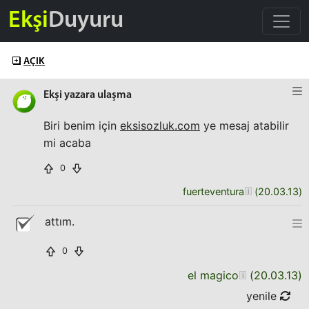
Ekşi
Duyuru
AÇIK
Ekşi yazara ulaşma
Biri benim için
eksisozluk.com
ye mesaj atabilir
mi acaba
0
fuerteventura
(
20.03.13
)
attım.
0
el magico
(
20.03.13
)
yenile