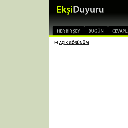
Ekşi
Duyuru
HER BIR ŞEY
BUGÜN
CEVAPL
AÇIK
GÖRÜNÜM