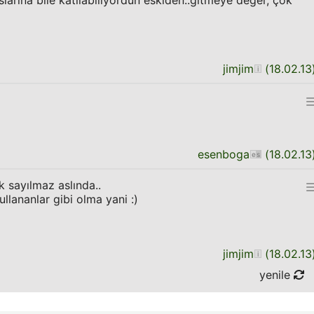
larına bile katılabiliyordun eskiden..gitmeye değer, çok
jimjim
(
18.02.13
esenboga
(
18.02.13
k sayılmaz aslında..
llananlar gibi olma yani :)
jimjim
(
18.02.13
yenile