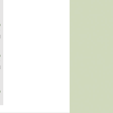
)
)
)