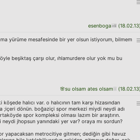
esenboga
(
18.02.13
ma yürüme mesafesinde bir yer olsun istiyorum, bilmem
şöyle beşiktaş çarşı olur, ıhlamurdere olur yok mu bu
🌸
su olsam ates olsam
(
18.02.13
 köşede halıcı var. o halıcının tam karşı hizasından
a ;içeri dönün. boğaziçi spor merkezi miydi neydi adı
ortaköyde spor kompleksi olması lazım bir araştırın.
i neydi jhopsun yanındaki yer var? oraya mı sordun?
spor yapacaksan metrocitiye gitmen; dediğin gibi havuz