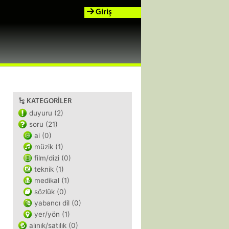
Giriş
KATEGORILER
duyuru (2)
soru (21)
ai (0)
müzik (1)
film/dizi (0)
teknik (1)
medikal (1)
sözlük (0)
yabancı dil (0)
yer/yön (1)
alınık/satılık (0)