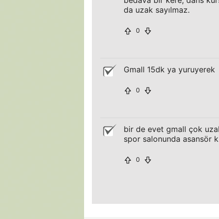
bedava bir kere, dans kurs
da uzak sayılmaz.
0
Gmall 15dk ya yuruyerek
0
bir de evet gmall çok uza
spor salonunda asansör ku
0