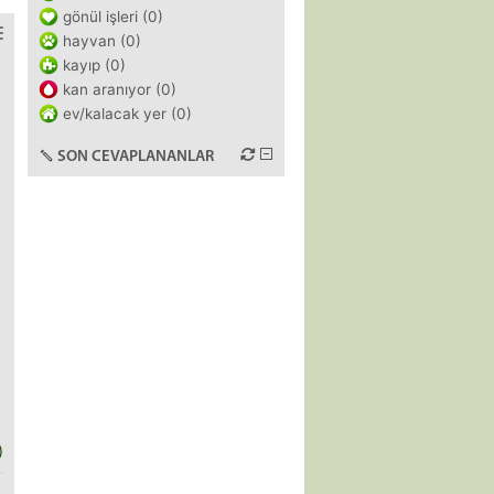
gönül işleri (0)
hayvan (0)
kayıp (0)
kan aranıyor (0)
ev/kalacak yer (0)
SON CEVAPLANANLAR
)