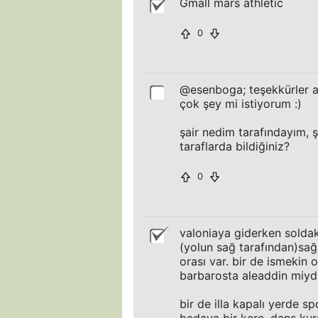
Gmall mars athletic
0
@esenboga; teşekkürler a
çok şey mi istiyorum :)
şair nedim tarafındayım, 
taraflarda bildiğiniz?
0
valoniaya giderken soldaki
(yolun sağ tarafından)sağ
orası var. bir de ismekin 
barbarosta aleaddin miyd
bir de illa kapalı yerde 