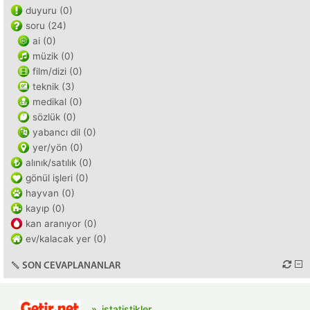
duyuru (0)
soru (24)
ai (0)
müzik (0)
film/dizi (0)
teknik (3)
medikal (0)
sözlük (0)
yabancı dil (0)
yer/yön (0)
alınık/satılık (0)
gönül işleri (0)
hayvan (0)
kayıp (0)
kan aranıyor (0)
ev/kalacak yer (0)
SON CEVAPLANANLAR
istatistikler