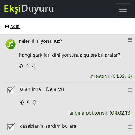
Ekşi
Duyuru
AÇIK
neleri dinliyorsunuz?
hangi şarkıları dinliyorsunuz şu an/bu aralar?
0
mrenton
(
04.02.13
)
şuan Inna - Deja Vu
0
angina pektoris
(
04.02.13
)
kasabian'a sardım bu ara.