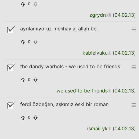
0
zgrydn
(
04.02.13
)
ayrılamıyoruz melihayla. allah be.
0
kablelvuku
(
04.02.13
)
the dandy warhols - we used to be friends
0
we used to be friends
(
04.02.13
)
ferdi özbeğen, aşkımız eski bir roman
0
ismail yk
(
04.02.13
)