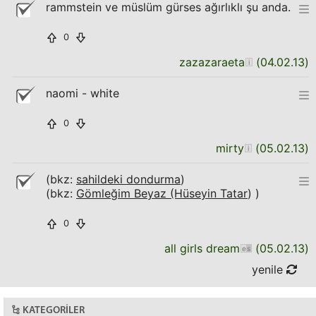
rammstein ve müslüm gürses ağırlıklı şu anda.
0
zazazaraeta
(
04.02.13
)
naomi - white
0
mirty
(
05.02.13
)
(bkz:
sahildeki dondurma
)
(bkz:
Gömleğim Beyaz (Hüseyin Tatar
) )
0
all girls dream
(
05.02.13
)
yenile
KATEGORILER