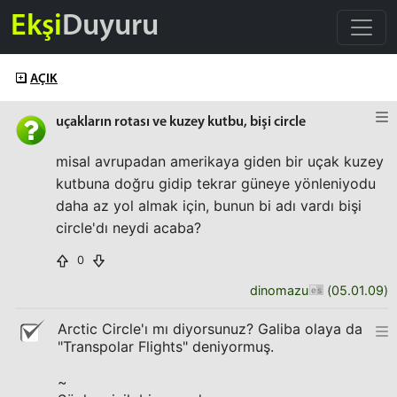
Ekşi
Duyuru
AÇIK
uçakların rotası ve kuzey kutbu, bişi circle
misal avrupadan amerikaya giden bir uçak kuzey
kutbuna doğru gidip tekrar güneye yönleniyodu
daha az yol almak için, bunun bi adı vardı bişi
circle'dı neydi acaba?
0
dinomazu
(
05.01.09
)
Arctic Circle'ı mı diyorsunuz? Galiba olaya da
"Transpolar Flights" deniyormuş.
~