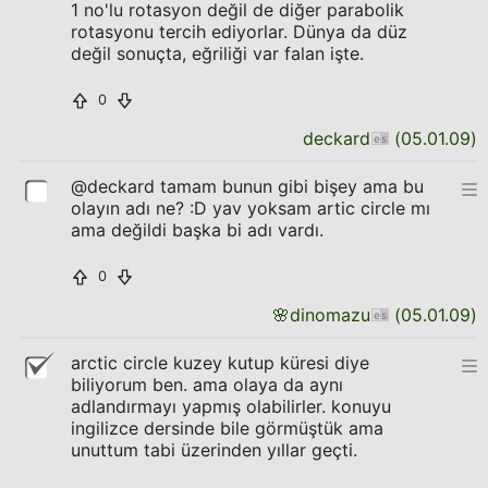
1 no'lu rotasyon değil de diğer parabolik
rotasyonu tercih ediyorlar. Dünya da düz
değil sonuçta, eğriliği var falan işte.
0
deckard
(
05.01.09
)
@deckard tamam bunun gibi bişey ama bu
olayın adı ne? :D yav yoksam artic circle mı
ama değildi başka bi adı vardı.
0
🌸
dinomazu
(
05.01.09
)
arctic circle kuzey kutup küresi diye
biliyorum ben. ama olaya da aynı
adlandırmayı yapmış olabilirler. konuyu
ingilizce dersinde bile görmüştük ama
unuttum tabi üzerinden yıllar geçti.