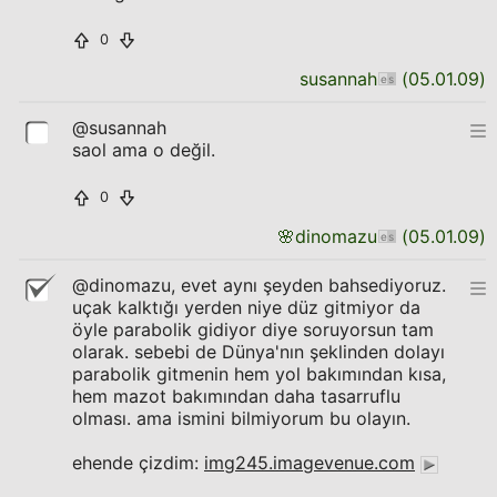
0
susannah
(
05.01.09
)
@susannah
saol ama o değil.
0
🌸
dinomazu
(
05.01.09
)
@dinomazu, evet aynı şeyden bahsediyoruz.
uçak kalktığı yerden niye düz gitmiyor da
öyle parabolik gidiyor diye soruyorsun tam
olarak. sebebi de Dünya'nın şeklinden dolayı
parabolik gitmenin hem yol bakımından kısa,
hem mazot bakımından daha tasarruflu
olması. ama ismini bilmiyorum bu olayın.
ehende çizdim:
img245.imagevenue.com