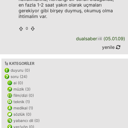
en fazla 1-2 saat yakın olarak uçmaları
gerekiyor gibi birşey duymuş, okumuş olma
ihtimalim var.
0
dualsaber
(
05.01.09
)
yenile
KATEGORILER
duyuru (0)
soru (24)
ai (0)
müzik (3)
film/dizi (0)
teknik (1)
medikal (1)
sözlük (0)
yabancı dil (0)
yer/yön (0)