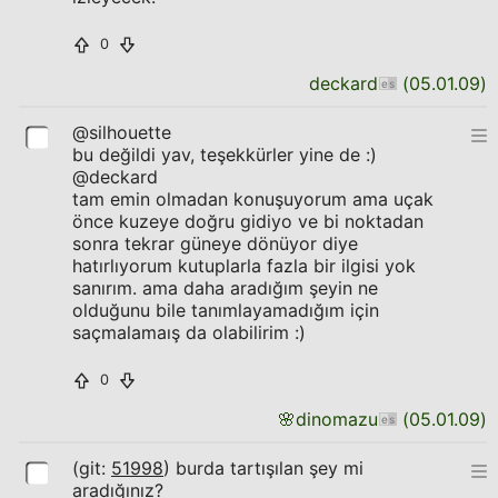
0
deckard
(
05.01.09
)
@silhouette
bu değildi yav, teşekkürler yine de :)
@deckard
tam emin olmadan konuşuyorum ama uçak
önce kuzeye doğru gidiyo ve bi noktadan
sonra tekrar güneye dönüyor diye
hatırlıyorum kutuplarla fazla bir ilgisi yok
sanırım. ama daha aradığım şeyin ne
olduğunu bile tanımlayamadığım için
saçmalamaış da olabilirim :)
0
🌸
dinomazu
(
05.01.09
)
(git:
51998
) burda tartışılan şey mi
aradığınız?