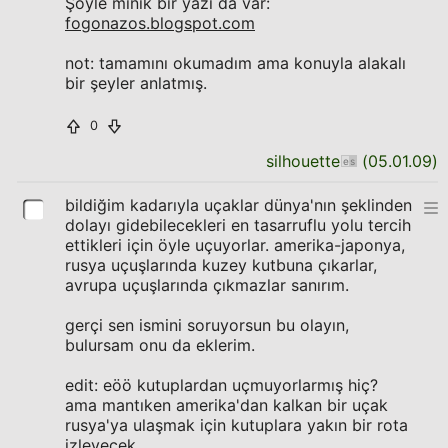
Şöyle minik bir yazı da var:
fogonazos.blogspot.com
not: tamamını okumadım ama konuyla alakalı
bir şeyler anlatmış.
0
silhouette
(
05.01.09
)
bildiğim kadarıyla uçaklar dünya'nın şeklinden
dolayı gidebilecekleri en tasarruflu yolu tercih
ettikleri için öyle uçuyorlar. amerika-japonya,
rusya uçuşlarında kuzey kutbuna çıkarlar,
avrupa uçuşlarında çıkmazlar sanırım.
gerçi sen ismini soruyorsun bu olayın,
bulursam onu da eklerim.
edit: eöö kutuplardan uçmuyorlarmış hiç?
ama mantıken amerika'dan kalkan bir uçak
rusya'ya ulaşmak için kutuplara yakın bir rota
izleyecek.