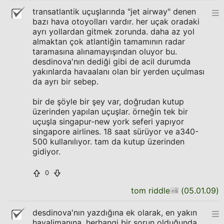
transatlantik uçuşlarında "jet airway" denen
bazı hava otoyolları vardır. her uçak oradaki
ayrı yollardan gitmek zorunda. daha az yol
almaktan çok atlantiğin tamamının radar
taramasına alınamayışından oluyor bu.
desdinova'nın dediği gibi de acil durumda
yakınlarda havaalanı olan bir yerden uçulması
da ayrı bir sebep.
bir de şöyle bir şey var, doğrudan kutup
üzerinden yapılan uçuşlar. örneğin tek bir
uçuşla singapur-new york seferi yapıyor
singapore airlines. 18 saat sürüyor ve a340-
500 kullanılıyor. tam da kutup üzerinden
gidiyor.
0
tom riddle
(
05.01.09
)
desdinova'nın yazdığına ek olarak, en yakın
havalimanına, herhangi bir sorun olduğunda,