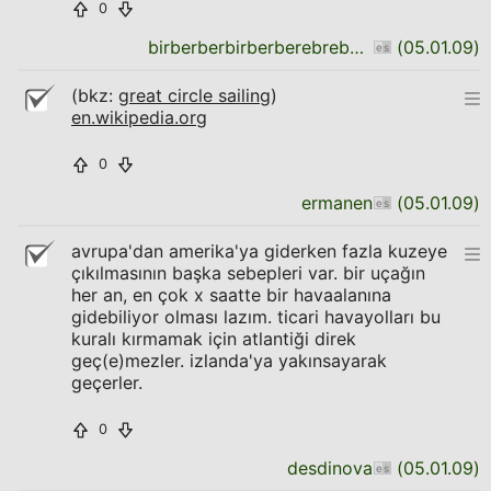
0
birberberbirberberebreberber
(
05.01.09
)
(bkz:
great circle sailing
)
en.wikipedia.org
0
ermanen
(
05.01.09
)
avrupa'dan amerika'ya giderken fazla kuzeye
çıkılmasının başka sebepleri var. bir uçağın
her an, en çok x saatte bir havaalanına
gidebiliyor olması lazım. ticari havayolları bu
kuralı kırmamak için atlantiği direk
geç(e)mezler. izlanda'ya yakınsayarak
geçerler.
0
desdinova
(
05.01.09
)