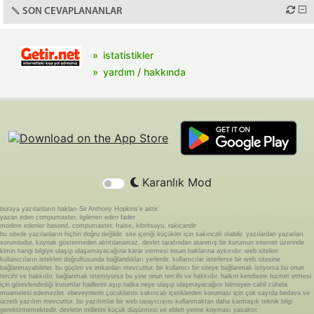
SON CEVAPLANANLAR
istatistikler
yardım / hakkında
Karanlık Mod
buraya yazılanların hakları Sir Anthony Hopkins'e aittir.
yazan eden compumaster, ilgilenen eden fader
modere edenler basond, compumaster, fraise, kibritsuyu, rakicandir
bu sitede yazılanların hiçbiri doğru değildir. site içeriği küçükler için sakıncalı olabilir. yazılardan yazarları
sorumludur. kaynak göstermeden alıntılanamaz. devlet tarafından atanmış bir kurumun internet üzerinde
kimin hangi bilgiye ulaşıp ulaşamayacağına karar vermesi insan haklarına aykırıdır. web siteleri
kullanıcıların istekleri doğrultusunda bağlandıkları yerlerdir. kullanıcılar isterlerse bir web sitesine
bağlanmayabilirler. bu güçleri ve imkanları mevcuttur. bir kullanıcı bir siteye bağlanmak istiyorsa bu onun
tercihi ve hakkıdır. bağlanmak istemiyorsa bu yine onun tercihi ve hakkıdır. halkın kendisine hizmet etmesi
için görevlendirdiği kurumlar hadlerini aşıp halka neye ulaşıp ulaşmayacağını bilmeyen cahil cühela
muamelesi edemezler. ebeveynlerin çocuklarını sakıncalı içeriklerden koruması için çok sayıda bedava ve
ücretli yazılım mevcuttur. bu yazılımlar bir web tarayıcısını kullanmaktan daha karmaşık teknik bilgi
gerektirmemektedir. devletin milletini küçük düşürmesi ve ebleh yerine koyması yasaktır.