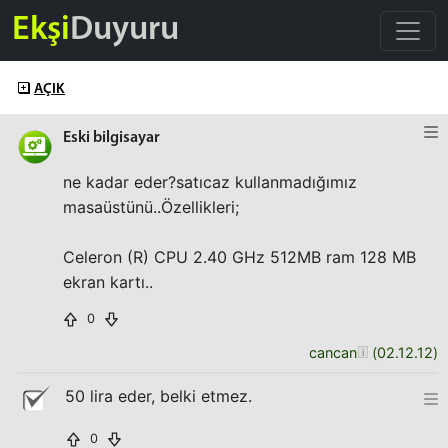
Ekşi
Duyuru
AÇIK
Eski bilgisayar
ne kadar eder?satıcaz kullanmadığımız
masaüstünü..Özellikleri;
Celeron (R) CPU 2.40 GHz 512MB ram 128 MB
ekran kartı..
0
cancan
(
02.12.12
)
50 lira eder, belki etmez.
0