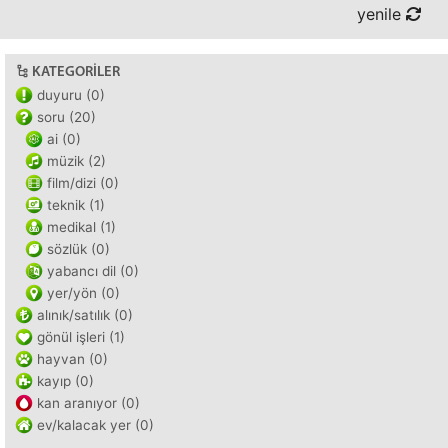
yenile
KATEGORILER
duyuru (0)
soru (20)
ai (0)
müzik (2)
film/dizi (0)
teknik (1)
medikal (1)
sözlük (0)
yabancı dil (0)
yer/yön (0)
alınık/satılık (0)
gönül işleri (1)
hayvan (0)
kayıp (0)
kan aranıyor (0)
ev/kalacak yer (0)