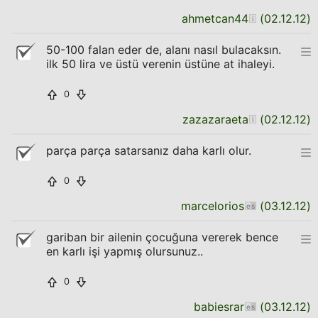
ahmetcan44
(
02.12.12
)
50-100 falan eder de, alanı nasıl bulacaksın.
ilk 50 lira ve üstü verenin üstüne at ihaleyi.
0
zazazaraeta
(
02.12.12
)
parça parça satarsanız daha karlı olur.
0
marcelorios
(
03.12.12
)
gariban bir ailenin çocuğuna vererek bence
en karlı işi yapmış olursunuz..
0
babiesrar
(
03.12.12
)