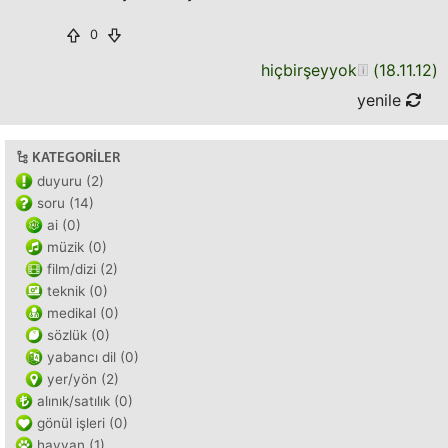
0
hiçbirşeyyok
(
18.11.12
)
yenile
KATEGORILER
duyuru (2)
soru (14)
ai (0)
müzik (0)
film/dizi (2)
teknik (0)
medikal (0)
sözlük (0)
yabancı dil (0)
yer/yön (2)
alınık/satılık (0)
gönül işleri (0)
hayvan (1)