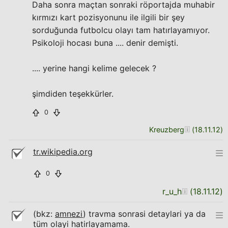
Daha sonra maçtan sonraki röportajda muhabir
kırmızı kart pozisyonunu ile ilgili bir şey
sorduğunda futbolcu olayı tam hatırlayamıyor.
Psikoloji hocası buna .... denir demişti.
.... yerine hangi kelime gelecek ?
şimdiden teşekkürler.
0
Kreuzberg
(
18.11.12
)
tr.wikipedia.org
0
r_u_h
(
18.11.12
)
(bkz:
amnezi
) travma sonrasi detaylari ya da
tüm olayi hatirlayamama.