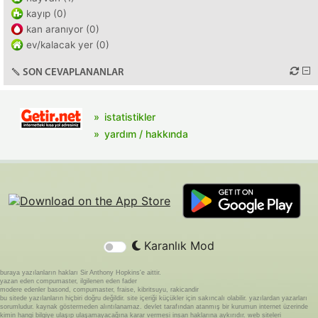
kayıp (0)
kan aranıyor (0)
ev/kalacak yer (0)
SON CEVAPLANANLAR
istatistikler
yardım / hakkında
Karanlık Mod
buraya yazılanların hakları Sir Anthony Hopkins'e aittir.
yazan eden compumaster, ilgilenen eden fader
modere edenler basond, compumaster, fraise, kibritsuyu, rakicandir
bu sitede yazılanların hiçbiri doğru değildir. site içeriği küçükler için sakıncalı olabilir. yazılardan yazarları
sorumludur. kaynak göstermeden alıntılanamaz. devlet tarafından atanmış bir kurumun internet üzerinde
kimin hangi bilgiye ulaşıp ulaşamayacağına karar vermesi insan haklarına aykırıdır. web siteleri