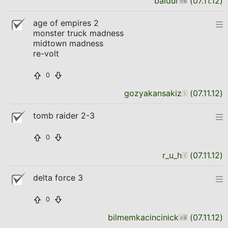
baldur
(
07.11.12
)
age of empires 2
monster truck madness
midtown madness
re-volt
0
gozyakansakiz
(
07.11.12
)
tomb raider 2-3
0
r_u_h
(
07.11.12
)
delta force 3
0
bilmemkacincinick
(
07.11.12
)