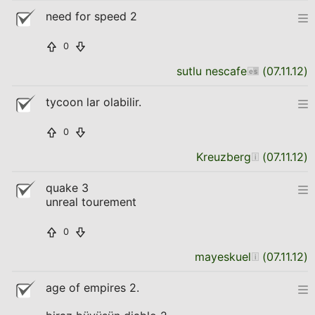
need for speed 2
0
sutlu nescafe
(
07.11.12
)
tycoon lar olabilir.
0
Kreuzberg
(
07.11.12
)
quake 3
unreal tourement
0
mayeskuel
(
07.11.12
)
age of empires 2.