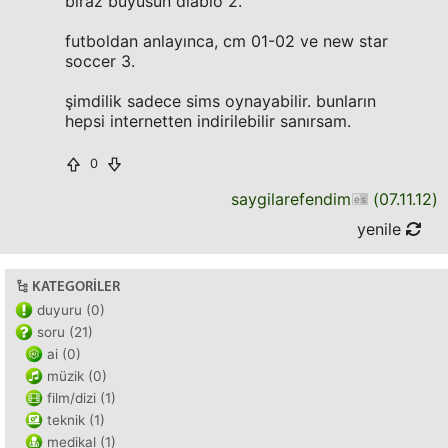
biraz büyüsün diablo 2.
futboldan anlayınca, cm 01-02 ve new star
soccer 3.
şimdilik sadece sims oynayabilir. bunların
hepsi internetten indirilebilir sanırsam.
0
saygilarefendim
(
07.11.12
)
yenile
KATEGORILER
duyuru (0)
soru (21)
ai (0)
müzik (0)
film/dizi (1)
teknik (1)
medikal (1)