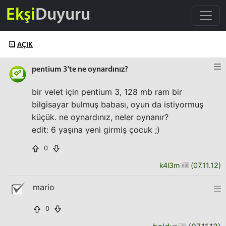
Ekşi
Duyuru
AÇIK
pentium 3'te ne oynardınız?
bir velet için pentium 3, 128 mb ram bir
bilgisayar bulmuş babası, oyun da istiyormuş
küçük. ne oynardınız, neler oynanır?
edit: 6 yaşına yeni girmiş çocuk ;)
0
k4l3m
(
07.11.12
)
mario
0