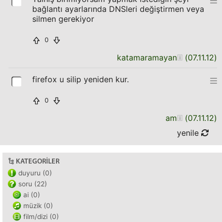
bağlantı ayarlarında DNSleri değiştirmen veya
silmen gerekiyor
0
katamaramayan
(
07.11.12
)
firefox u silip yeniden kur.
0
am
(
07.11.12
)
yenile
KATEGORILER
duyuru (0)
soru (22)
ai (0)
müzik (0)
film/dizi (0)