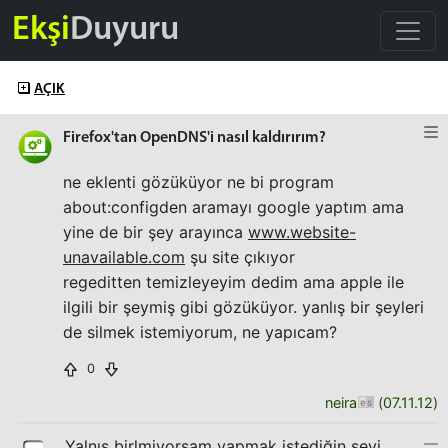
Ekşi
Duyuru
AÇIK
Firefox'tan OpenDNS'i nasıl kaldırırım?
ne eklenti gözüküyor ne bi program
about:configden aramayı google yaptım ama
yine de bir şey arayınca
www.website-
unavailable.com
şu site çıkıyor
regeditten temizleyeyim dedim ama apple ile
ilgili bir şeymiş gibi gözüküyor. yanlış bir şeyleri
de silmek istemiyorum, ne yapıcam?
0
neira
(
07.11.12
)
Yalnış birlmiyorsam yapmak istediğin şeyi