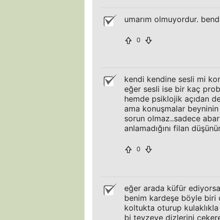
umarım olmuyordur. bend
0
kendi kendine sesli mi k
eğer sesli ise bir kaç pro
hemde psiklojik açıdan de
ama konuşmalar beyninin i
sorun olmaz..sadece abartı
anlamadığını filan düşünü
0
eğer arada küfür ediyorsa
benim kardeşe böyle biri 
koltukta oturup kulaklıkl
bi teyzeye dizlerini çeke