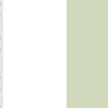
)
)
)
)