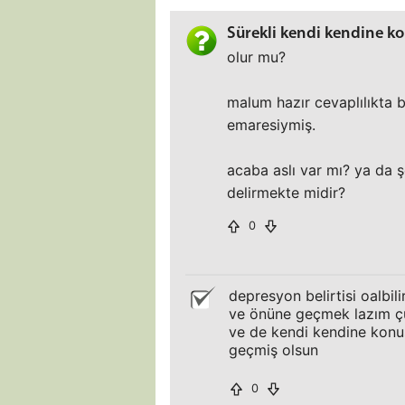
Sürekli kendi kendine ko
olur mu?
malum hazır cevaplılıkta 
emaresiymiş.
acaba aslı var mı? ya da 
delirmekte midir?
0
depresyon belirtisi oalbi
ve önüne geçmek lazım çün
ve de kendi kendine konuş
geçmiş olsun
0