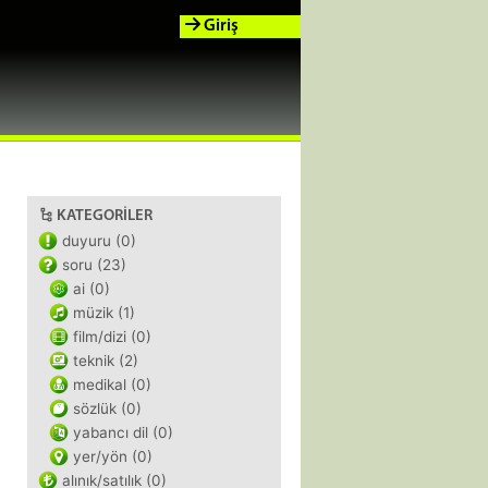
Giriş
KATEGORILER
duyuru (0)
soru (23)
ai (0)
müzik (1)
film/dizi (0)
teknik (2)
medikal (0)
sözlük (0)
yabancı dil (0)
yer/yön (0)
alınık/satılık (0)