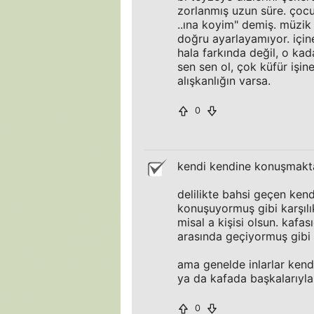
zorlanmış uzun süre. çoc
..ına koyim" demiş. müzik d
doğru ayarlayamıyor. için
hala farkında değil, o ka
sen sen ol, çok küfür işi
alışkanlığın varsa.
0
kendi kendine konuşmakta
delilikte bahsi geçen kend
konuşuyormuş gibi karşılı
misal a kişisi olsun. kafası
arasında geçiyormuş gibi 
ama genelde inlarlar kend
ya da kafada başkalarıyla 
0