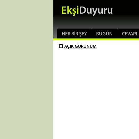
Ekşi
Duyuru
HER BIR ŞEY
BUGÜN
CEVAPL
AÇIK
GÖRÜNÜM