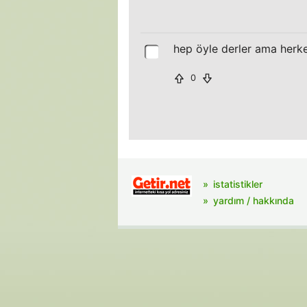
hep öyle derler ama herke
0
istatistikler
yardım / hakkında