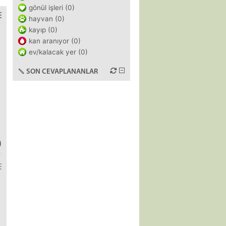
gönül işleri (0)
hayvan (0)
kayıp (0)
kan aranıyor (0)
ev/kalacak yer (0)
SON CEVAPLANANLAR
)