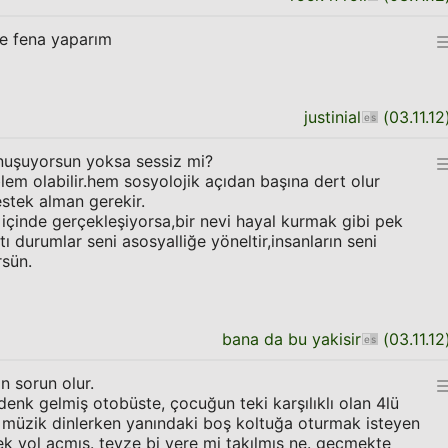
e fena yaparım
justinial
(
03.11.12
onuşuyorsun yoksa sessiz mi?
blem olabilir.hem sosyolojik açıdan başına dert olur
stek alman gerekir.
çinde gerçekleşiyorsa,bir nevi hayal kurmak gibi pek
 durumlar seni asosyalliğe yöneltir,insanların seni
rsün.
bana da bu yakisir
(
03.11.12
n sorun olur.
denk gelmiş otobüste, çocuğun teki karşılıklı olan 4lü
a müzik dinlerken yanındaki boş koltuğa oturmak isteyen
rek yol açmış. teyze bi yere mi takılmış ne. geçmekte