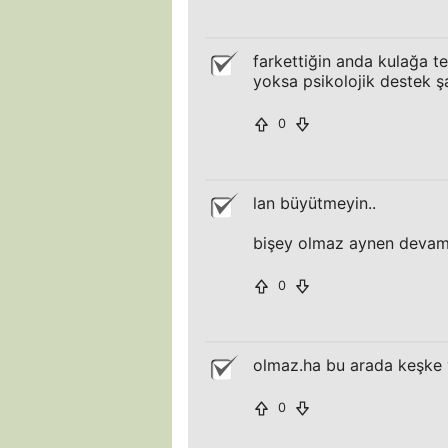
farkettiğin anda kulağa t
yoksa psikolojik destek şa
0
lan büyütmeyin..
bişey olmaz aynen devam, 
0
olmaz.ha bu arada keşke
0