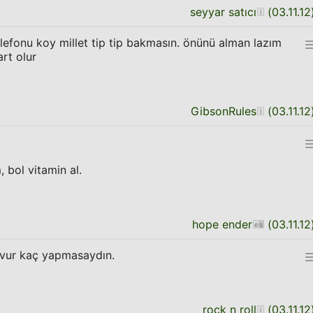
seyyar satıcı
(
03.11.12
elefonu koy millet tip tip bakmasın. önünü alman lazım
rt olur
GibsonRules
(
03.11.12
bol vitamin al.
hope ender
(
03.11.12
 vur kaç yapmasaydın.
rock n roll
(
03.11.12