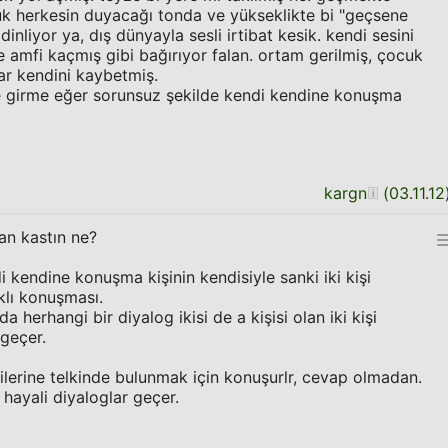
uk herkesin duyacağı tonda ve yükseklikte bi "geçsene
inliyor ya, dış dünyayla sesli irtibat kesik. kendi sesini
e amfi kaçmış gibi bağırıyor falan. ortam gerilmiş, çocuk
dar kendini kaybetmiş.
ne girme eğer sorunsuz şekilde kendi kendine konuşma
kargn
(
03.11.12
n kastın ne?
i kendine konuşma kişinin kendisiyle sanki iki kişi
klı konuşması.
da herhangi bir diyalog ikisi de a kişisi olan iki kişi
geçer.
ilerine telkinde bulunmak için konuşurlr, cevap olmadan.
hayali diyaloglar geçer.