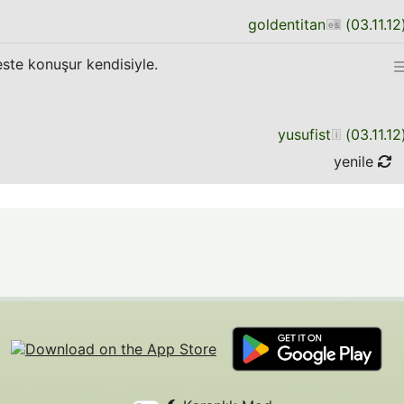
goldentitan
(
03.11.12
ste konuşur kendisiyle.
yusufist
(
03.11.12
yenile