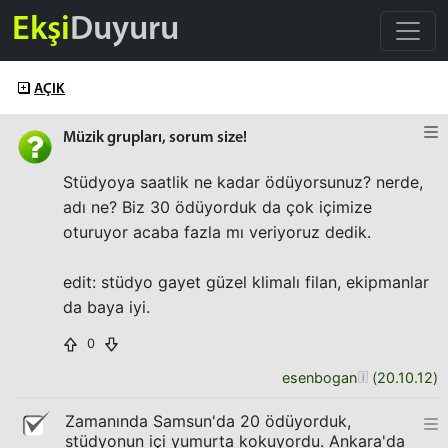
Ekşi
Duyuru
AÇIK
Müzik grupları, sorum size!
Stüdyoya saatlik ne kadar ödüyorsunuz? nerde,
adı ne? Biz 30 ödüyorduk da çok içimize
oturuyor acaba fazla mı veriyoruz dedik.
edit: stüdyo gayet güzel klimalı filan, ekipmanlar
da baya iyi.
0
esenbogan
(
20.10.12
)
Zamanında Samsun'da 20 ödüyorduk,
stüdyonun içi yumurta kokuyordu. Ankara'da