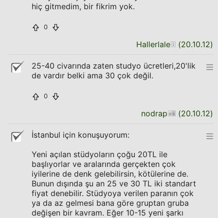
hiç gitmedim, bir fikrim yok.
0
Hallerlale
(
20.10.12
)
25-40 civarında zaten studyo ücretleri,20'lik
de vardır belki ama 30 çok değil.
0
nodrap
(
20.10.12
)
İstanbul için konuşuyorum:
Yeni açılan stüdyoların çoğu 20TL ile
başlıyorlar ve aralarında gerçekten çok
iyilerine de denk gelebilirsin, kötülerine de.
Bunun dışında şu an 25 ve 30 TL iki standart
fiyat denebilir. Stüdyoya verilen paranın çok
ya da az gelmesi bana göre gruptan gruba
değişen bir kavram. Eğer 10-15 yeni şarkı