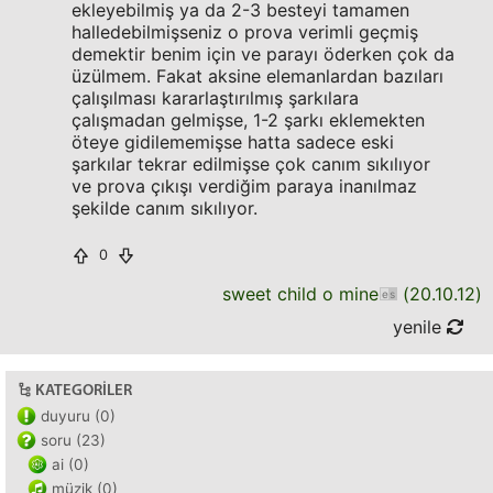
ekleyebilmiş ya da 2-3 besteyi tamamen
halledebilmişseniz o prova verimli geçmiş
demektir benim için ve parayı öderken çok da
üzülmem. Fakat aksine elemanlardan bazıları
çalışılması kararlaştırılmış şarkılara
çalışmadan gelmişse, 1-2 şarkı eklemekten
öteye gidilememişse hatta sadece eski
şarkılar tekrar edilmişse çok canım sıkılıyor
ve prova çıkışı verdiğim paraya inanılmaz
şekilde canım sıkılıyor.
0
sweet child o mine
(
20.10.12
)
yenile
KATEGORILER
duyuru (0)
soru (23)
ai (0)
müzik (0)