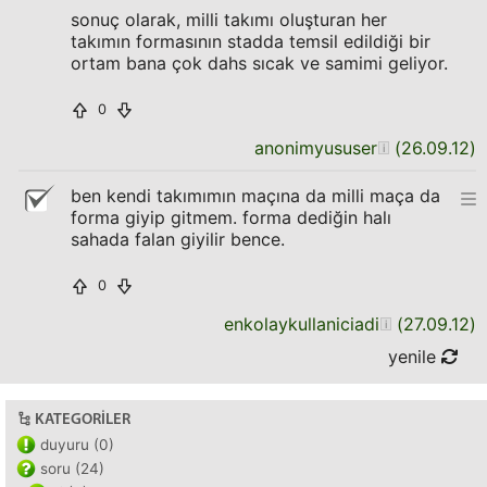
sonuç olarak, milli takımı oluşturan her
takımın formasının stadda temsil edildiği bir
ortam bana çok dahs sıcak ve samimi geliyor.
0
anonimyususer
(
26.09.12
)
ben kendi takımımın maçına da milli maça da
forma giyip gitmem. forma dediğin halı
sahada falan giyilir bence.
0
enkolaykullaniciadi
(
27.09.12
)
yenile
KATEGORILER
duyuru (0)
soru (24)