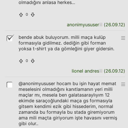
olmadığını anlasa herkes...
0
anonimyususer
(
26.09.12
)
bende abuk buluyorum. milli maça kulüp
formasıyla gidilmez. dediğin gibi forman
yoksa t-shirt ya da gömleğini giyer gidersin.
0
lionel andres
(
26.09.12
)
@anonimyususer hocam bu işin hayat memat
meselesini olmadığını kanıtlamanın yeri milli
maçlar mı, mesela ben galatasaraylıyım 12
ekimde saraçoğlundaki maça gs formasıyla
gitsem kendimi ezik gibi hissederim, normal
zamanda bu formayla bu stada giremiyorum
ama mili maçta giriyorum işte havasını vermiş
gibi olur..