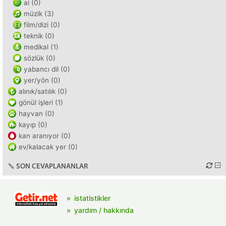
ai (0)
müzik (3)
film/dizi (0)
teknik (0)
medikal (1)
sözlük (0)
yabancı dil (0)
yer/yön (0)
alınık/satılık (0)
gönül işleri (1)
hayvan (0)
kayıp (0)
kan aranıyor (0)
ev/kalacak yer (0)
SON CEVAPLANANLAR
istatistikler
yardım / hakkında