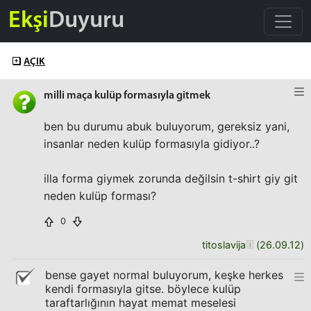
Ekşi
Duyuru
AÇIK
milli maça kulüp formasıyla gitmek
ben bu durumu abuk buluyorum, gereksiz yani,
insanlar neden kulüp formasıyla gidiyor..?
illa forma giymek zorunda değilsin t-shirt giy git
neden kulüp forması?
0
titoslavija
(
26.09.12
)
bense gayet normal buluyorum, keşke herkes
kendi formasıyla gitse. böylece kulüp
taraftarlığının hayat memat meselesi