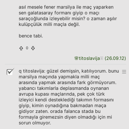
asıl mesele fener marsilya ile maç yaparken
sen galatasaray formanı giyip o maçı
saraçoğlunda izleyebilir misin? o zaman aşılır
kulüpçülük milli maçla değil.
bence tabi.
0
🌸
titoslavija
(
26.09.12
)
q titoslavija: güzel demişsin, katılıyorum. bunu
marsilya maçında yapmakla milli maç
arasında yapmak arasında fark görmüyorum.
yabancı takımlarla deplasmanda oynanan
avrupa kupası maçlarında, pek çok türk
izleyici kendi desteklediği takımın formasını
giyip, kimin oynadığına bakmadan maça
gidiyor zaten. orada falanca stada bu
formayla giremezsin diyen olmadığı için mi
sorun olmuyor.