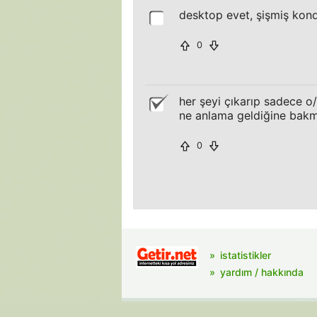
desktop evet, şişmiş ko
0
her şeyi çıkarıp sadece o/
ne anlama geldiğine bakma
0
istatistikler
yardım / hakkında