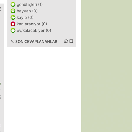
gönül işleri (1)
hayvan (0)
kayıp (0)
kan aranıyor (0)
ev/kalacak yer (0)
SON CEVAPLANANLAR
)
)