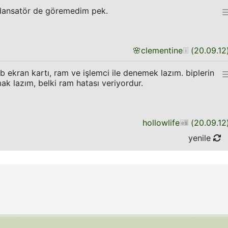
ndansatör de göremedim pek.
🌸
clementine
(
20.09.12
b ekran kartı, ram ve işlemci ile denemek lazım. biplerin
k lazım, belki ram hatası veriyordur.
hollowlife
(
20.09.12
yenile