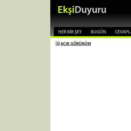
Ekşi
Duyuru
HER BIR ŞEY
BUGÜN
CEVAPL
AÇIK
GÖRÜNÜM