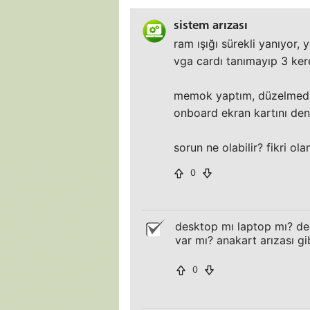
sistem arızası
ram ışığı sürekli yanıyor, 
vga cardı tanımayıp 3 kere
memok yaptım, düzelmedi,
onboard ekran kartını den
sorun ne olabilir? fikri o
0
desktop mı laptop mı? de
var mı? anakart arızası gi
0