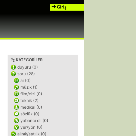
Giriş
KATEGORILER
duyuru (0)
soru (28)
ai (0)
müzik (1)
film/dizi (0)
teknik (2)
medikal (0)
sözlük (0)
yabancı dil (0)
yer/yön (0)
alınık/satılık (0)