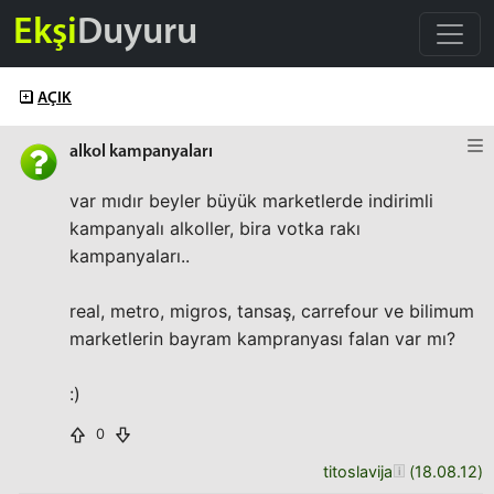
Ekşi
Duyuru
AÇIK
alkol kampanyaları
var mıdır beyler büyük marketlerde indirimli
kampanyalı alkoller, bira votka rakı
kampanyaları..
real, metro, migros, tansaş, carrefour ve bilimum
marketlerin bayram kampranyası falan var mı?
:)
0
titoslavija
(
18.08.12
)