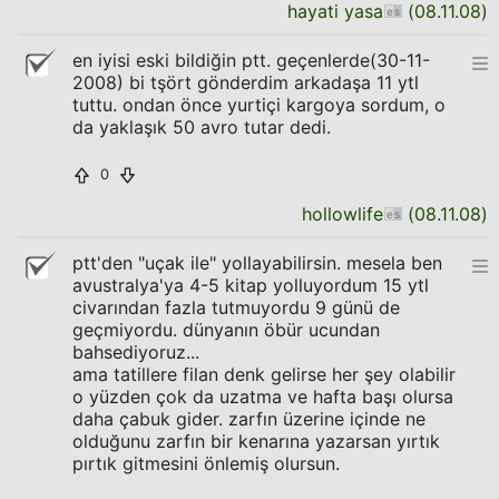
hayati yasa
(
08.11.08
)
en iyisi eski bildiğin ptt. geçenlerde(30-11-
2008) bi tşört gönderdim arkadaşa 11 ytl
tuttu. ondan önce yurtiçi kargoya sordum, o
da yaklaşık 50 avro tutar dedi.
0
hollowlife
(
08.11.08
)
ptt'den "uçak ile" yollayabilirsin. mesela ben
avustralya'ya 4-5 kitap yolluyordum 15 ytl
civarından fazla tutmuyordu 9 günü de
geçmiyordu. dünyanın öbür ucundan
bahsediyoruz...
ama tatillere filan denk gelirse her şey olabilir
o yüzden çok da uzatma ve hafta başı olursa
daha çabuk gider. zarfın üzerine içinde ne
olduğunu zarfın bir kenarına yazarsan yırtık
pırtık gitmesini önlemiş olursun.