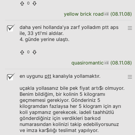
0
yellow brick road
(
08.11.08
)
daha yeni hollanda'ya zarf yolladım ptt aps
ile, 33 ytl'mi aldılar.
4. günde yerine ulaştı.
0
quasiromantic
(
08.11.08
)
en uygunu
ptt
kanalıyla yollamaktır.
uçakla yollasanız bile pek fiyat artı$ı olmuyor.
Benim bildiğim, bir kolinin 5 kilogramı
geçmemesi gerekiyor. Gönderiniz 5
kilogramdan fazlaysa her 5 klogram için ayrı
koli yapmanız gerekecek. iadeli taahhütlü
gönderdiğiniz için verdikleri barkod
numarasından kolinizi takip edebiliyorsunuz
ve imza kar$ılığı teslimat yapılıyor.