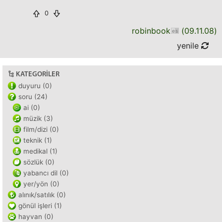
0
robinbook
(
09.11.08
)
yenile
KATEGORILER
duyuru (0)
soru (24)
ai (0)
müzik (3)
film/dizi (0)
teknik (1)
medikal (1)
sözlük (0)
yabancı dil (0)
yer/yön (0)
alınık/satılık (0)
gönül işleri (1)
hayvan (0)