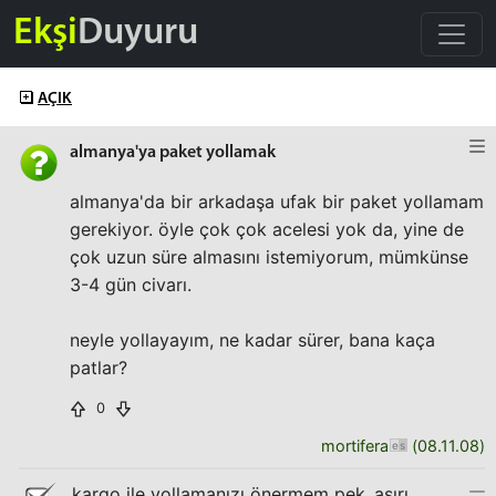
Ekşi
Duyuru
AÇIK
almanya'ya paket yollamak
almanya'da bir arkadaşa ufak bir paket yollamam
gerekiyor. öyle çok çok acelesi yok da, yine de
çok uzun süre almasını istemiyorum, mümkünse
3-4 gün civarı.
neyle yollayayım, ne kadar sürer, bana kaça
patlar?
0
mortifera
(
08.11.08
)
kargo ile yollamanızı önermem pek..aşırı