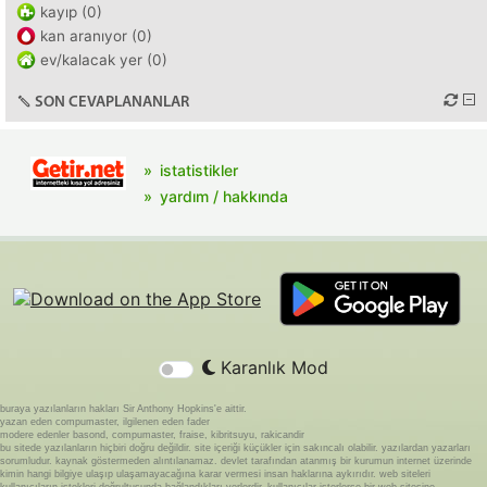
kayıp (0)
kan aranıyor (0)
ev/kalacak yer (0)
SON CEVAPLANANLAR
istatistikler
yardım / hakkında
Karanlık Mod
buraya yazılanların hakları Sir Anthony Hopkins'e aittir.
yazan eden compumaster, ilgilenen eden fader
modere edenler basond, compumaster, fraise, kibritsuyu, rakicandir
bu sitede yazılanların hiçbiri doğru değildir. site içeriği küçükler için sakıncalı olabilir. yazılardan yazarları
sorumludur. kaynak göstermeden alıntılanamaz. devlet tarafından atanmış bir kurumun internet üzerinde
kimin hangi bilgiye ulaşıp ulaşamayacağına karar vermesi insan haklarına aykırıdır. web siteleri