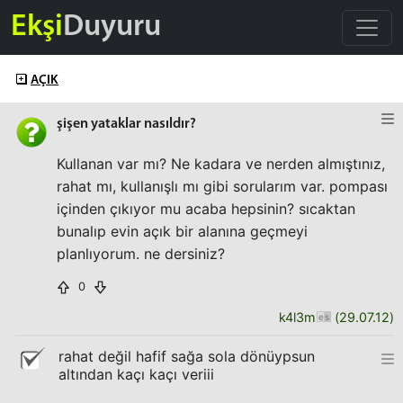
Ekşi
Duyuru
AÇIK
şişen yataklar nasıldır?
Kullanan var mı? Ne kadara ve nerden almıştınız,
rahat mı, kullanışlı mı gibi sorularım var. pompası
içinden çıkıyor mu acaba hepsinin? sıcaktan
bunalıp evin açık bir alanına geçmeyi
planlıyorum. ne dersiniz?
0
k4l3m
(
29.07.12
)
rahat değil hafif sağa sola dönüypsun
altından kaçı kaçı veriii