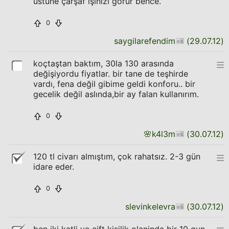
üstüne çarşaf işinizi görür bence.
0
saygilarefendim
(
29.07.12
)
koçtaştan baktım, 30la 130 arasında
değişiyordu fiyatlar. bir tane de teşhirde
vardı, fena değil gibime geldi konforu.. bir
gecelik değil aslında,bir ay falan kullanırım.
0
🌸
k4l3m
(
30.07.12
)
120 tl civarı almıştım, çok rahatsız. 2-3 gün
idare eder.
0
slevinkelevra
(
30.07.12
)