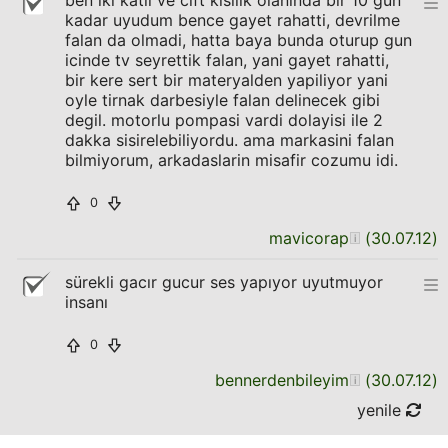
ben iki katli ve cift kisilik olaninda bir 10 gun
kadar uyudum bence gayet rahatti, devrilme
falan da olmadi, hatta baya bunda oturup gun
icinde tv seyrettik falan, yani gayet rahatti,
bir kere sert bir materyalden yapiliyor yani
oyle tirnak darbesiyle falan delinecek gibi
degil. motorlu pompasi vardi dolayisi ile 2
dakka sisirelebiliyordu. ama markasini falan
bilmiyorum, arkadaslarin misafir cozumu idi.
0
mavicorap
(
30.07.12
)
sürekli gacır gucur ses yapıyor uyutmuyor
insanı
0
bennerdenbileyim
(
30.07.12
)
yenile