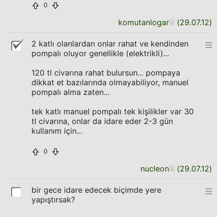
0
komutanlogar
(
29.07.12
)
2 katlı olanlardan onlar rahat ve kendinden
pompalı oluyor genellikle (elektrikli)...
120 tl civarına rahat bulursun... pompaya
dikkat et bazılarında olmayabiliyor, manuel
pompalı alma zaten...
tek katlı manuel pompalı tek kişilikler var 30
tl civarına, onlar da idare eder 2-3 gün
kullanım için...
0
nucleon
(
29.07.12
)
bir gece idare edecek biçimde yere
yapıştırsak?