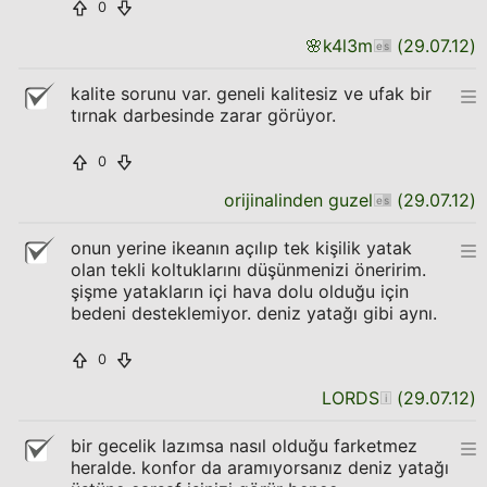
0
🌸
k4l3m
(
29.07.12
)
kalite sorunu var. geneli kalitesiz ve ufak bir
tırnak darbesinde zarar görüyor.
0
orijinalinden guzel
(
29.07.12
)
onun yerine ikeanın açılıp tek kişilik yatak
olan tekli koltuklarını düşünmenizi öneririm.
şişme yatakların içi hava dolu olduğu için
bedeni desteklemiyor. deniz yatağı gibi aynı.
0
LORDS
(
29.07.12
)
bir gecelik lazımsa nasıl olduğu farketmez
heralde. konfor da aramıyorsanız deniz yatağı