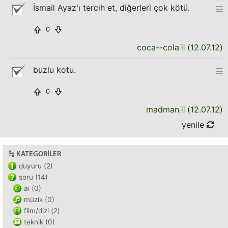
İsmail Ayaz'ı tercih et, diğerleri çok kötü.
0
coca--cola
(
12.07.12
)
buzlu kotu.
0
madman
(
12.07.12
)
yenile
KATEGORILER
duyuru (2)
soru (14)
ai (0)
müzik (0)
film/dizi (2)
teknik (0)