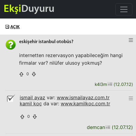
Ekşi
Duyuru
AÇIK
eskişehir istanbul otobüs?
internetten rezervasyon yapabileceğim hangi
firmalar var? nilüfer ulusoy yokmuş?
0
k4l3m
(
12.07.12
)
ismail ayaz
var:
www.ismailayaz.com.tr
kamil koç
da var:
www.kamilkoc.com.tr
0
demcan
(
12.07.12
)