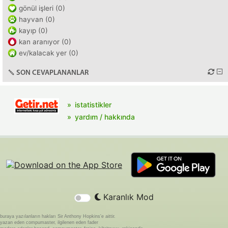
gönül işleri (0)
hayvan (0)
kayıp (0)
kan aranıyor (0)
ev/kalacak yer (0)
SON CEVAPLANANLAR
istatistikler
yardım / hakkında
Karanlık Mod
buraya yazılanların hakları Sir Anthony Hopkins'e aittir.
yazan eden compumaster, ilgilenen eden fader