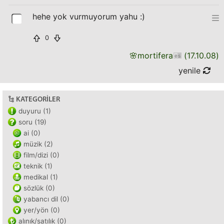
hehe yok vurmuyorum yahu :)
0
🌸
mortifera
(
17.10.08
)
yenile
KATEGORILER
duyuru (1)
soru (19)
ai (0)
müzik (2)
film/dizi (0)
teknik (1)
medikal (1)
sözlük (0)
yabancı dil (0)
yer/yön (0)
alınık/satılık (0)