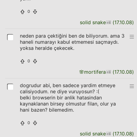
0
solid snake
(
17.10.08
)
neden para çektiğini ben de biliyorum. ama 3
haneli numarayı kabul etmemesi saçmaydı.
yoksa heralde çekecek.
0
🌸
mortifera
(
17.10.08
)
dogrudur abi, ben sadece yardim etmeye
calisiyodum. ne diye vuruyosun? :(
belki browserin bir anlik hatasindan
kaynaklanan birsey olmustur filan, olur ya
hani bazen? bilemedim.
0
solid snake
(
17.10.08
)