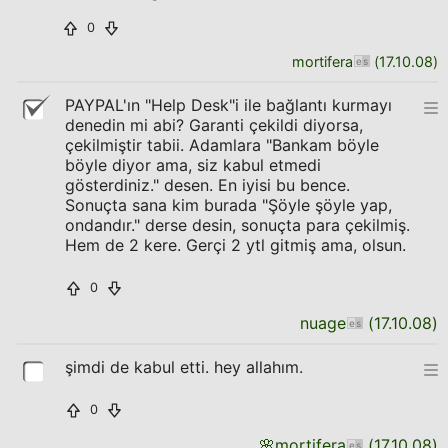
0
mortifera
(
17.10.08
)
PAYPAL'ın "Help Desk"i ile bağlantı kurmayı
denedin mi abi? Garanti çekildi diyorsa,
çekilmiştir tabii. Adamlara "Bankam böyle
böyle diyor ama, siz kabul etmedi
gösterdiniz." desen. En iyisi bu bence.
Sonuçta sana kim burada "Şöyle şöyle yap,
ondandır." derse desin, sonuçta para çekilmiş.
Hem de 2 kere. Gerçi 2 ytl gitmiş ama, olsun.
0
nuage
(
17.10.08
)
şimdi de kabul etti. hey allahım.
0
🌸
mortifera
(
17.10.08
)