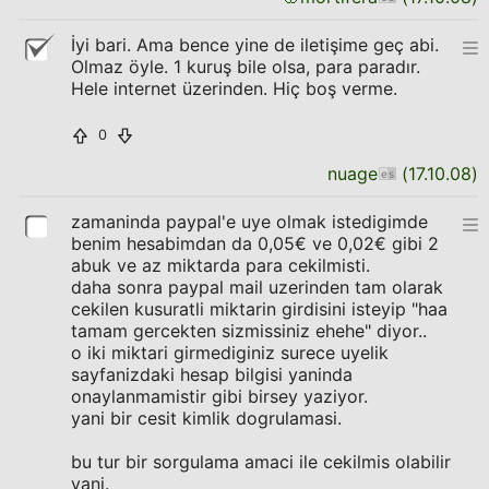
İyi bari. Ama bence yine de iletişime geç abi.
Olmaz öyle. 1 kuruş bile olsa, para paradır.
Hele internet üzerinden. Hiç boş verme.
0
nuage
(
17.10.08
)
zamaninda paypal'e uye olmak istedigimde
benim hesabimdan da 0,05€ ve 0,02€ gibi 2
abuk ve az miktarda para cekilmisti.
daha sonra paypal mail uzerinden tam olarak
cekilen kusuratli miktarin girdisini isteyip "haa
tamam gercekten sizmissiniz ehehe" diyor..
o iki miktari girmediginiz surece uyelik
sayfanizdaki hesap bilgisi yaninda
onaylanmamistir gibi birsey yaziyor.
yani bir cesit kimlik dogrulamasi.
bu tur bir sorgulama amaci ile cekilmis olabilir
yani.