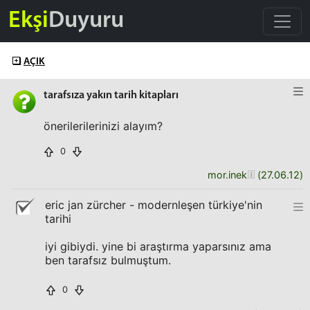
Ekşi
Duyuru
AÇIK
tarafsıza yakın tarih kitapları
önerilerilerinizi alayım?
0
mor.inek
(
27.06.12
)
eric jan zürcher - modernleşen türkiye'nin
tarihi
iyi gibiydi. yine bi araştırma yaparsınız ama
ben tarafsız bulmuştum.
0