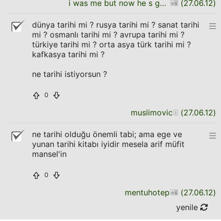
i was me but now he s gone
(
27.06.12
)
dünya tarihi mi ? rusya tarihi mi ? sanat tarihi
mi ? osmanlı tarihi mi ? avrupa tarihi mi ?
türkiye tarihi mi ? orta asya türk tarihi mi ?
kafkasya tarihi mi ?
ne tarihi istiyorsun ?
0
muslimovic
(
27.06.12
)
ne tarihi olduğu önemli tabi; ama ege ve
yunan tarihi kitabı iyidir mesela arif müfit
mansel'in
0
mentuhotep
(
27.06.12
)
yenile