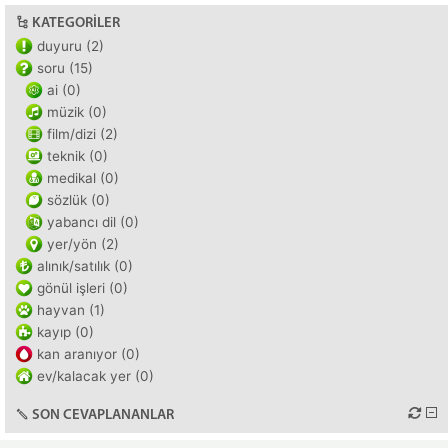
KATEGORILER
duyuru (2)
soru (15)
ai (0)
müzik (0)
film/dizi (2)
teknik (0)
medikal (0)
sözlük (0)
yabancı dil (0)
yer/yön (2)
alınık/satılık (0)
gönül işleri (0)
hayvan (1)
kayıp (0)
kan aranıyor (0)
ev/kalacak yer (0)
SON CEVAPLANANLAR