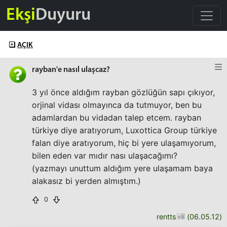
Ekşi
Duyuru
AÇIK
rayban'e nasıl ulaşcaz?
3 yıl önce aldığım rayban gözlüğün sapı çıkıyor,
orjinal vidası olmayınca da tutmuyor, ben bu
adamlardan bu vidadan talep etcem. rayban
türkiye diye aratıyorum, Luxottica Group türkiye
falan diye aratıyorum, hiç bi yere ulaşamıyorum,
bilen eden var mıdır nası ulaşacağımı?
(yazmayı unuttum aldığım yere ulaşamam baya
alakasız bi yerden almıştım.)
0
rentts
(
06.05.12
)