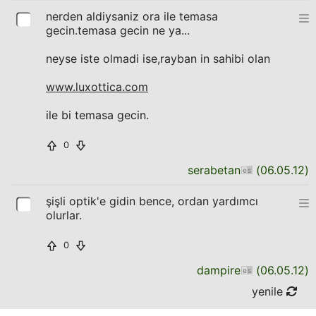
nerden aldiysaniz ora ile temasa
gecin.temasa gecin ne ya...
neyse iste olmadi ise,rayban in sahibi olan
www.luxottica.com
ile bi temasa gecin.
0
serabetan
(
06.05.12
)
şişli optik'e gidin bence, ordan yardımcı
olurlar.
0
dampire
(
06.05.12
)
yenile