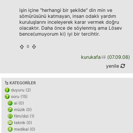
işin içine "herhangi bir şekilde" din min ve
sömürüsünü katmayan, insan odaklı yardım
kuruluşlarını inceleyerek karar vermek doğru
olacaktır. Daha önce de söylenmiş ama Lösev
bence(umuyorum ki) iyi bir tercihtir.
0
kurukafa
(
07.09.08
)
yenile
KATEGORILER
duyuru (2)
soru (15)
ai (0)
müzik (0)
film/dizi (1)
teknik (0)
medikal (0)