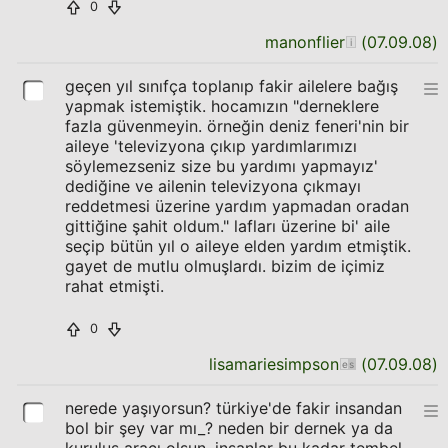
0
manonflier
(
07.09.08
)
geçen yıl sınıfça toplanıp fakir ailelere bağış
yapmak istemiştik. hocamızın "derneklere
fazla güvenmeyin. örneğin deniz feneri'nin bir
aileye 'televizyona çıkıp yardımlarımızı
söylemezseniz size bu yardımı yapmayız'
dediğine ve ailenin televizyona çıkmayı
reddetmesi üzerine yardım yapmadan oradan
gittiğine şahit oldum." lafları üzerine bi' aile
seçip bütün yıl o aileye elden yardım etmiştik.
gayet de mutlu olmuşlardı. bizim de içimiz
rahat etmişti.
0
lisamariesimpson
(
07.09.08
)
nerede yaşıyorsun? türkiye'de fakir insandan
bol bir şey var mı_? neden bir dernek ya da