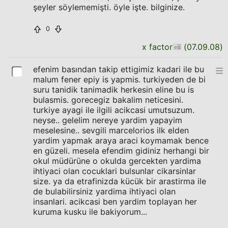
şeyler söylememişti. öyle işte. bilginize.
0
x factor
(
07.09.08
)
efenim basından takip ettigimiz kadari ile bu
malum fener epiy is yapmis. turkiyeden de bi
suru tanidik tanimadik herkesin eline bu is
bulasmis. gorecegiz bakalim neticesini.
turkiye ayagi ile ilgili acikcasi umutsuzum.
neyse.. gelelim nereye yardim yapayim
meselesine.. sevgili marcelorios ilk elden
yardim yapmak araya araci koymamak bence
en güzeli. mesela efendim gidiniz herhangi bir
okul müdürüne o okulda gercekten yardima
ihtiyaci olan cocuklari bulsunlar cikarsinlar
size. ya da etrafinizda kücük bir arastirma ile
de bulabilirsiniz yardima ihtiyaci olan
insanlari. acikcasi ben yardim toplayan her
kuruma kusku ile bakiyorum...