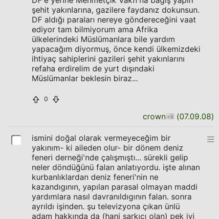
DF'e yerine Mehmetçik Vakfı'na bağış yapın
şehit yakınlarına, gazilere faydanız dokunsun.
DF aldığı paraları nereye göndereceğini vaat
ediyor tam bilmiyorum ama Afrika
ülkelerindeki Müslümanlara bile yardım
yapacağım diyormuş, önce kendi ülkemizdeki
ihtiyaç sahiplerini gazileri şehit yakınlarını
refaha erdirelim de yurt dışındaki
Müslümanlar beklesin biraz...
0
crown
(
07.09.08
)
ismini doğal olarak vermeyeceğim bir
yakınım- ki aileden olur- bir dönem deniz
feneri derneği'nde çalışmıştı... sürekli gelip
neler döndüğünü falan anlatıyordu. işte alınan
kurbanlıklardan deniz feneri'nin ne
kazandıgının, yapılan parasal olmayan maddi
yardımlara nasıl davranıldıgının falan. sonra
ayrıldı işinden. şu televizyona çıkan ünlü
adam hakkında da (hani şarkıcı olan) pek iyi