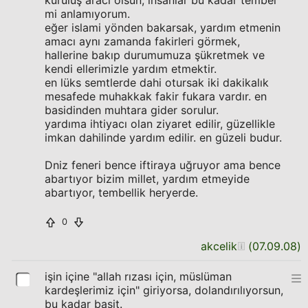
kuruluş aracı olsun, insanlar bu kadar tembel
mi anlamıyorum.
eğer islami yönden bakarsak, yardım etmenin
amacı aynı zamanda fakirleri görmek,
hallerine bakıp durumumuza şükretmek ve
kendi ellerimizle yardım etmektir.
en lüks semtlerde dahi otursak iki dakikalık
mesafede muhakkak fakir fukara vardır. en
basidinden muhtara gider sorulur.
yardıma ihtiyacı olan ziyaret edilir, güzellikle
imkan dahilinde yardım edilir. en güzeli budur.
Dniz feneri bence iftiraya uğruyor ama bence
abartıyor bizim millet, yardım etmeyide
abartıyor, tembellik heryerde.
0
akcelik
(
07.09.08
)
işin içine "allah rızası için, müslüman
kardeşlerimiz için" giriyorsa, dolandırılıyorsun,
bu kadar basit.