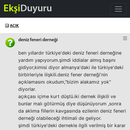
Ekşi
Duyuru
AÇIK
deniz feneri derneği
ben yıllardır türkiye'deki deniz feneri derneğine
yardım yapıyorum.şimdi iddialar almış başını
gidiyor,kimisi diyor almanya'daki ile türkiye'deki
birbirleriyle ilişkili.deniz fener derneği'nin
açıklamasını okudum,"bizim alakamız yok"
diyorlar.
açıkçası içime kurt düştü.iki dernek ilişkili ve
bunlar malı götürmüş diye düşünüyorum ,sonra
da aklıma fillerin kavgasında ezilenin deniz feneri
derneği olabileceği ihtimali de geliyor.
şimdi türkiye'deki dernekle ilgili verilmiş bir karar