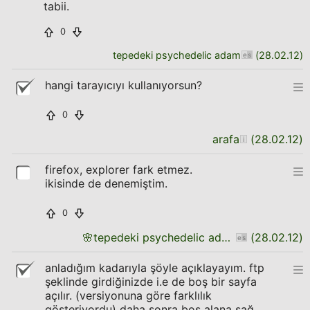
tabii.
0
tepedeki psychedelic adam
(
28.02.12
)
hangi tarayıcıyı kullanıyorsun?
0
arafa
(
28.02.12
)
firefox, explorer fark etmez.
ikisinde de denemiştim.
0
🌸
tepedeki psychedelic adam
(
28.02.12
)
anladığım kadarıyla şöyle açıklayayım. ftp
şeklinde girdiğinizde i.e de boş bir sayfa
açılır. (versiyonuna göre farklılık
gösteriyordu) daha sonra boş alana sağ