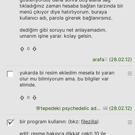
tıkladığınız zaman hesaba bağlan tarzında bir
menü çıkıyor diye hatırlıyorum. buraya
kullanıcı adı, parola girerek bağlanırsınız.
dediğim gibi soruyu net anlayamadım.
umarım işine yarar. kolay gelsin.
0
arafa
(
28.02.12
)
yukarda bi resim ekledim mesela bi yararı
olur mu bilmiyorum ama. bu bilgiler var
elimde.
0
🌸
tepedeki psychedelic adam
(
28.02.12
)
bir program kullanın: (bkz:
filezilla
)
edit: resme bakınca dikkat çekti 10 ile