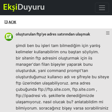
Ekşi
Duyuru
AÇIK
oluşturulan ftp'ye adres satırından ulaşmak
şimdi ben bu işleri tam bilmediğim için yanlış
kelimeler kullanabilirim onu baştan söyliyim.
bir sitenin ftp adresini oluşturmak için iis
manager'dan filan bişeyler yaparak bunu
oluşturduk. yani command prompt'tan
oluşturduğumuz kullanıcı adı ve şifreyle bu siteye
ftp üzerinden ulaşabiliyoruz. ama adres
çubuğunda ftp://ftp.site.com, ftp.site.com ,
ftp://ipadresi vb. şekillerle denediğimizde
ulaşamıyoruz. nasıl olucak bu? anlatabildim mi
bilmiyorum. soracağınız bişey varsa sorabilirsiniz