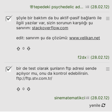
🌸
tepedeki psychedelic adam
(
28.02.12
)
şöyle bir baktım da bu aktif-pasif bağlantı ile
ilgili yazılar var, sizin sorunun karşılığı şu
sanırım:
stackoverflow.com
edit: sanırım şu da çözümü:
www.velikan.net
0
f2dx
(
28.02.12
)
bir de test olarak şunların ftp adresi sende
açılıyor mu, onu da kontrol edebilirsin.
ftp://ftp.stv.com.tr/
0
sinematematikci
(
28.02.12
)
yenile