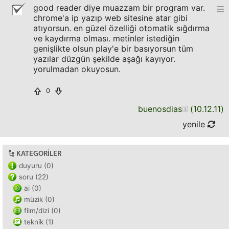
good reader diye muazzam bir program var.
chrome'a ip yazıp web sitesine atar gibi
atıyorsun. en güzel özelliği otomatik sığdırma
ve kaydırma olması. metinler istediğin
genişlikte olsun play'e bir basıyorsun tüm
yazılar düzgün şekilde aşağı kayıyor.
yorulmadan okuyosun.
0
buenosdias
(
10.12.11
)
yenile
KATEGORILER
duyuru (0)
soru (22)
ai (0)
müzik (0)
film/dizi (0)
teknik (1)