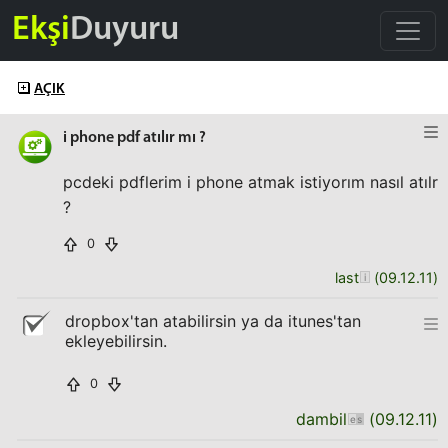
Ekşi
Duyuru
AÇIK
i phone pdf atılır mı ?
pcdeki pdflerim i phone atmak istiyorım nasıl atılr
?
0
last
(
09.12.11
)
dropbox'tan atabilirsin ya da itunes'tan
ekleyebilirsin.
0
dambil
(
09.12.11
)