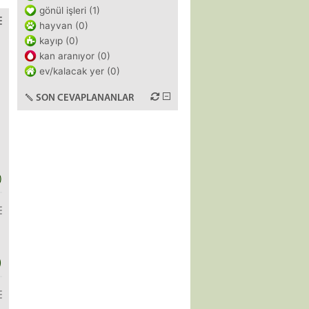
gönül işleri (1)
hayvan (0)
kayıp (0)
kan aranıyor (0)
ev/kalacak yer (0)
SON CEVAPLANANLAR
)
)