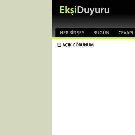
Ekşi
Duyuru
HER BIR ŞEY
BUGÜN
CEVAPL
AÇIK
GÖRÜNÜM