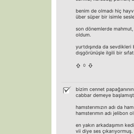
benim de olmadı hiç hayv
über süper bir isimle sesl
son dönemlerde mahmut, sü
oldum.
yurtdışında da sevdikleri b
dışgörünüşle ilgili bir sıf
0
bizim cennet papağanının 
cabbar demeye başlamıştı
hamsterımızın adı da hams
hamsterımın adı jelibon o
en yakın arkadaşımın kedis
vii diye ses çıkarıyormuş. 