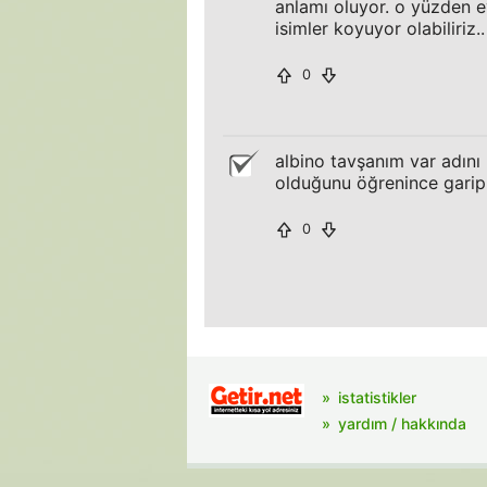
anlamı oluyor. o yüzden e
isimler koyuyor olabiliriz..
0
albino tavşanım var adın
olduğunu öğrenince garip 
0
istatistikler
yardım / hakkında