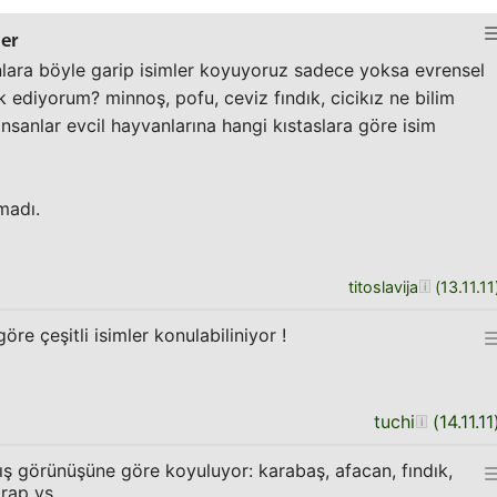
ler
anlara böyle garip isimler koyuyoruz sadece yoksa evrensel
k ediyorum? minnoş, pofu, ceviz fındık, cicikız ne bilim
nsanlar evcil hayvanlarına hangi kıstaslara göre isim
madı.
titoslavija
(
13.11.11
 göre çeşitli isimler konulabiliniyor !
tuchi
(
14.11.11
ş görünüşüne göre koyuluyor: karabaş, afacan, fındık,
rap vs..