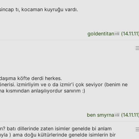
sincap tı, kocaman kuyruğu vardı.
goldentitan
(
14.11.11
daşıma köfte derdi herkes.
erisi. izmirliyim ve o da izmir'i çok seviyor (benim ne
 kısmından anlaşılıyordur sanırım :)
ben smyrna
(
14.11.11
n? batı dillerinde zaten isimler genelde bi anlam
ıyla ) ama doğu kültürlerinde genelde isimlerin bir