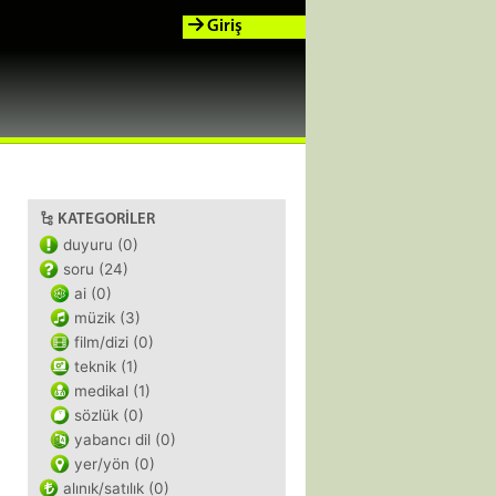
Giriş
KATEGORILER
duyuru (0)
soru (24)
ai (0)
müzik (3)
film/dizi (0)
teknik (1)
medikal (1)
sözlük (0)
yabancı dil (0)
yer/yön (0)
alınık/satılık (0)