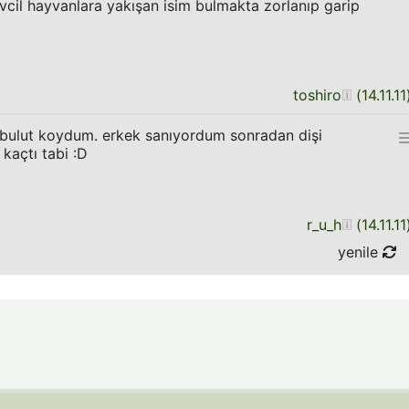
vcil hayvanlara yakışan isim bulmakta zorlanıp garip
toshiro
(
14.11.11
ı bulut koydum. erkek sanıyordum sonradan dişi
kaçtı tabi :D
r_u_h
(
14.11.11
yenile