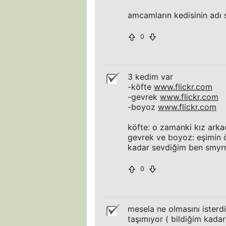
amcamların kedisinin adı 
0
3 kedim var
-köfte
www.flickr.com
-gevrek
www.flickr.com
-boyoz
www.flickr.com
köfte: o zamanki kız arka
gevrek ve boyoz: eşimin ön
kadar sevdiğim ben smyrna
0
mesela ne olmasını isterdi
taşımıyor ( bildiğim kadar