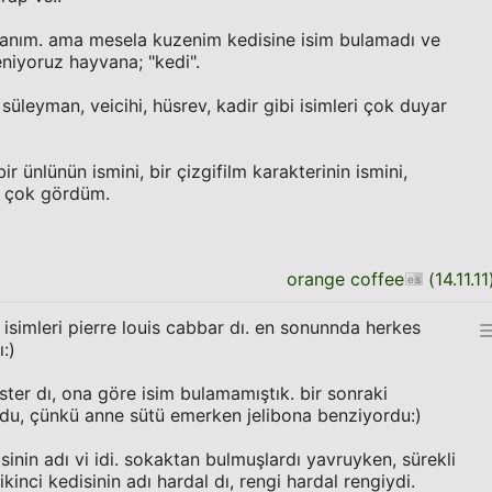
anım. ama mesela kuzenim kedisine isim bulamadı ve
eniyoruz hayvana; "kedi".
leyman, veicihi, hüsrev, kadir gibi isimleri çok duyar
ir ünlünün ismini, bir çizgifilm karakterinin ismini,
at çok gördüm.
orange coffee
(
14.11.11
isimleri pierre louis cabbar dı. en sonunnda herkes
:)
ter dı, ona göre isim bulamamıştık. bir sonraki
ldu, çünkü anne sütü emerken jelibona benziyordu:)
inin adı vi idi. sokaktan bulmuşlardı yavruyken, sürekli
ikinci kedisinin adı hardal dı, rengi hardal rengiydi.