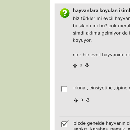
hayvanlara koyulan isim
biz türkler mi evcil hayv
bi sıkıntı mı bu? çok mera
şimdi aklıma gelmiyor da i
koyuyor.
not: hiç evcil hayvanım ol
0
ırkına , cinsiyetine ,tipine
0
bizde genelde hayvanın dı
sarıkız, karabaş, pamuk, a