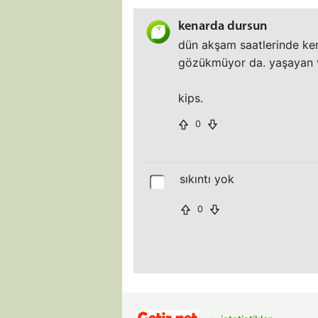
kenarda dursun
dün akşam saatlerinde ken
gözükmüyor da. yaşayan 
kips.
0
sıkıntı yok
0