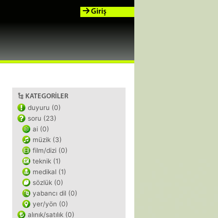
Giriş
KATEGORILER
duyuru (0)
soru (23)
ai (0)
müzik (3)
film/dizi (0)
teknik (1)
medikal (1)
sözlük (0)
yabancı dil (0)
yer/yön (0)
alınık/satılık (0)