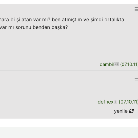
ara bi şi atan var mı? ben atmıştım ve şimdi ortalıkta
var mı sorunu benden başka?
dambil
(
07.10.11
defnex
(
07.10.11
yenile