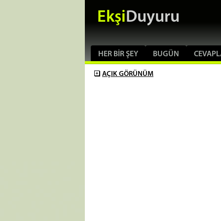
Ekşi
Duyuru
HER BIR ŞEY
BUGÜN
CEVAPL
AÇIK
GÖRÜNÜM