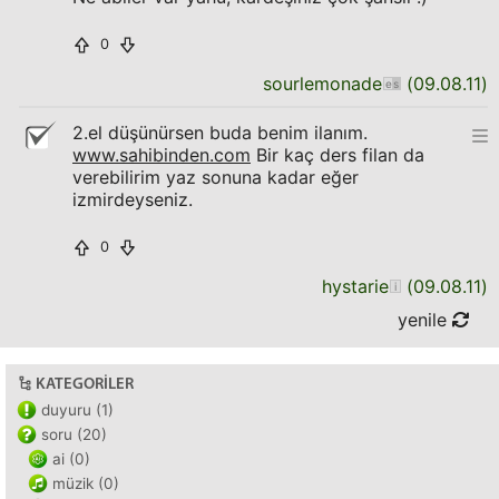
0
sourlemonade
(
09.08.11
)
2.el düşünürsen buda benim ilanım.
www.sahibinden.com
Bir kaç ders filan da
verebilirim yaz sonuna kadar eğer
izmirdeyseniz.
0
hystarie
(
09.08.11
)
yenile
KATEGORILER
duyuru (1)
soru (20)
ai (0)
müzik (0)