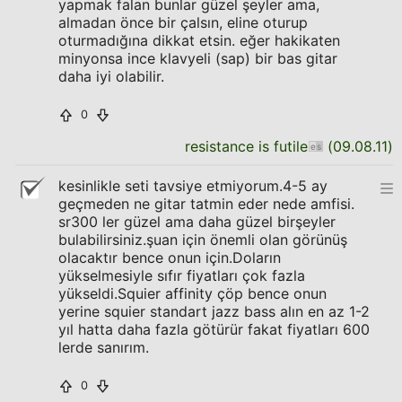
yapmak falan bunlar güzel şeyler ama,
almadan önce bir çalsın, eline oturup
oturmadığına dikkat etsin. eğer hakikaten
minyonsa ince klavyeli (sap) bir bas gitar
daha iyi olabilir.
0
resistance is futile
(
09.08.11
)
kesinlikle seti tavsiye etmiyorum.4-5 ay
geçmeden ne gitar tatmin eder nede amfisi.
sr300 ler güzel ama daha güzel birşeyler
bulabilirsiniz.şuan için önemli olan görünüş
olacaktır bence onun için.Doların
yükselmesiyle sıfır fiyatları çok fazla
yükseldi.Squier affinity çöp bence onun
yerine squier standart jazz bass alın en az 1-2
yıl hatta daha fazla götürür fakat fiyatları 600
lerde sanırım.
0