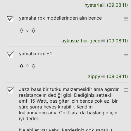
hystarie
(
09.08.11
)
yamaha rbx modellerinden alın bence
0
uykusuz her gece
(
09.08.11
)
yamaha rbx +1.
0
zippy
(
09.08.11
)
Jazz bass bir tutku malzemesidir ama ağırdır
resistance'ın dediği gibi. Dediğiniz setteki
amfi 15 Watt, bas gitar için bence çok az, bir
süre sonra heves kırabilir. Kendim
kullanmadım ama Cort'lara da başlangıç için
iyi derler.
Ne abiler var yahu, kardeşiniz çok şanslı :)