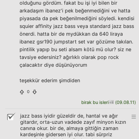
olduğunu gördüm. fakat bu işi iyi bilen bir
arkadaşım ibanez'i pek beğenmediğini ve hatta
piyasada da pek beğenilmediğini söyledi. kendisi
squier affinity jazz bass veya standard jazz bass
önerdi. hatta bir de mydükkan da 640 liraya
ibanez gsr190 jumpstart set var gözüme takılan.
pintilik yapıp bu seti alsam kötü mü olur? siz ne
tavsiye edersiniz? ağırlıklı olarak pop rock
çalacaktır diye düşünüyorum
teşekkür ederim şimdiden
0
birak bu isleri
(
09.08.11
)
jazz bass iyidir güzeldir de, hantal ve ağır
gitardır, orta-uzun vadede zayıf minyon kızın
canına okur. bir de, almaya gittiğin zaman
kardeşinle gidersen iyi olur. tabi sürpriz