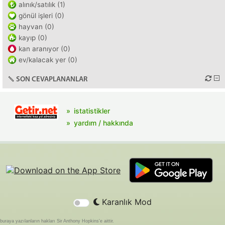
alınık/satılık (1)
gönül işleri (0)
hayvan (0)
kayıp (0)
kan aranıyor (0)
ev/kalacak yer (0)
SON CEVAPLANANLAR
istatistikler
yardım / hakkında
Karanlık Mod
buraya yazılanların hakları Sir Anthony Hopkins'e aittir.