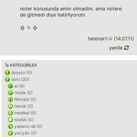
noter konusunda emin olmadim. ama notere
de gitmedi diye hatirliyorum.
0
helenart
(
14.07.11
)
yenile
KATEGORILER
duyuru (0)
soru (20)
ai (0)
müzik (0)
film/dizi (0)
teknik (3)
medikal (0)
sözlük (0)
yabancı dil (0)
yer/yön (0)