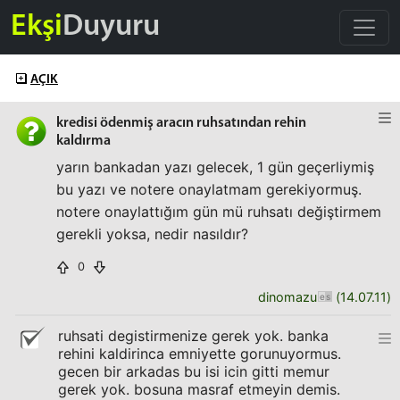
Ekşi
Duyuru
AÇIK
kredisi ödenmiş aracın ruhsatından rehin
kaldırma
yarın bankadan yazı gelecek, 1 gün geçerliymiş
bu yazı ve notere onaylatmam gerekiyormuş.
notere onaylattığım gün mü ruhsatı değiştirmem
gerekli yoksa, nedir nasıldır?
0
dinomazu
(
14.07.11
)
ruhsati degistirmenize gerek yok. banka
rehini kaldirinca emniyette gorunuyormus.
gecen bir arkadas bu isi icin gitti memur
gerek yok. bosuna masraf etmeyin demis.