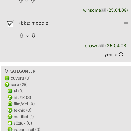
0
winsome
(
25.04.08
)
(bkz:
moodle
)
0
crown
(
25.04.08
)
yenile
KATEGORILER
duyuru (0)
soru (25)
ai (0)
müzik (3)
film/dizi (0)
teknik (0)
medikal (1)
sözlük (0)
yabancı dil (0)