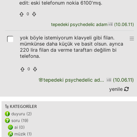
edit: eski telefonum nokia 6100'mış.
0
tepedeki psychedelic adam
(
10.06.11
)
yok böyle istemiyorum klavyeli gibi filan.
mümkünse daha küçük ve basit olsun. ayrıca
220 lira filan da verme taraftarı değilim bi
telefona.
0
🌸
tepedeki psychedelic adam
(
10.06.11
)
yenile
KATEGORILER
duyuru (2)
soru (19)
ai (0)
müzik (1)