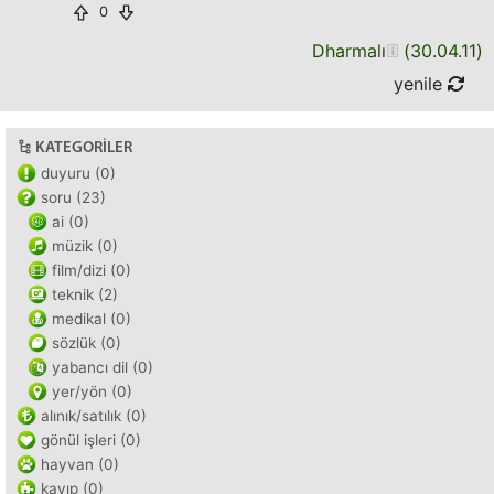
0
Dharmalı
(
30.04.11
)
yenile
KATEGORILER
duyuru (0)
soru (23)
ai (0)
müzik (0)
film/dizi (0)
teknik (2)
medikal (0)
sözlük (0)
yabancı dil (0)
yer/yön (0)
alınık/satılık (0)
gönül işleri (0)
hayvan (0)
kayıp (0)