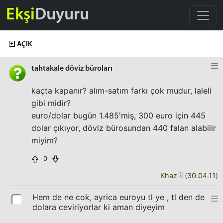
Ekşi
Duyuru
AÇIK
tahtakale döviz büroları
kaçta kapanır? alım-satım farkı çok mudur, laleli
gibi midir?
euro/dolar bugün 1.485'miş, 300 euro için 445
dolar çıkıyor, döviz bürosundan 440 falan alabilir
miyim?
0
Khaz
(
30.04.11
)
Hem de ne cok, ayrica euroyu tl ye , tl den de
dolara ceviriyorlar ki aman diyeyim