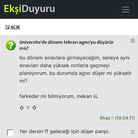
Ekşi
Duyuru
AÇIK
üniversite'de dönem tekrarı agno'yu düşürür
mü?
bu dönem sınavlara girmeyeceğim, seneye aynı
sınavları daha yüksek notlarla geçmeyi
planlıyorum. bu durumda agno düşer mi yükselir
mi?
farkeder mi bilmiyorum, mekan iü.
0
Khaz
(
19.04.11
)
her dersin ff geleceği için düşer panpi.