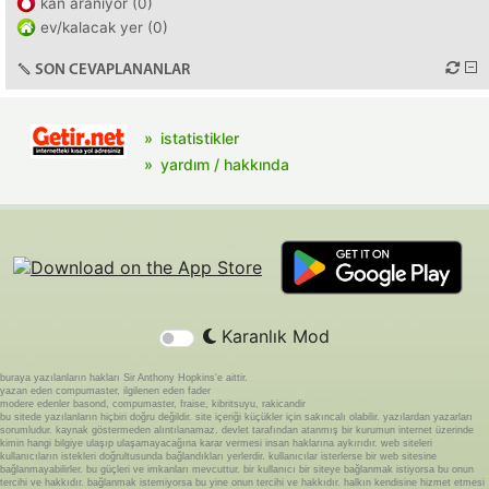
kan aranıyor (0)
ev/kalacak yer (0)
SON CEVAPLANANLAR
istatistikler
yardım / hakkında
Karanlık Mod
buraya yazılanların hakları Sir Anthony Hopkins'e aittir.
yazan eden compumaster, ilgilenen eden fader
modere edenler basond, compumaster, fraise, kibritsuyu, rakicandir
bu sitede yazılanların hiçbiri doğru değildir. site içeriği küçükler için sakıncalı olabilir. yazılardan yazarları
sorumludur. kaynak göstermeden alıntılanamaz. devlet tarafından atanmış bir kurumun internet üzerinde
kimin hangi bilgiye ulaşıp ulaşamayacağına karar vermesi insan haklarına aykırıdır. web siteleri
kullanıcıların istekleri doğrultusunda bağlandıkları yerlerdir. kullanıcılar isterlerse bir web sitesine
bağlanmayabilirler. bu güçleri ve imkanları mevcuttur. bir kullanıcı bir siteye bağlanmak istiyorsa bu onun
tercihi ve hakkıdır. bağlanmak istemiyorsa bu yine onun tercihi ve hakkıdır. halkın kendisine hizmet etmesi