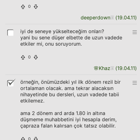
0
deeperdown
(
19.04.11
)
iyi de seneye yükselteceğim onları?
yani bu sene düşer elbette de uzun vadede
etkiler mi, onu soruyorum.
0
🌸
Khaz
(
19.04.11
)
örneğin, önümüzdeki yıl ilk dönem rezil bir
ortalaman olacak. ama tekrar alacaksın
nihayetinde bu dersleri, uzun vadede tabii
etkilemez.
ama 2 dönem ard arda 1.80 in altına
düşmeme muhabbetini iyi hesapla derim,
çapraza falan kalırsan çok tatsız olabilir.
0