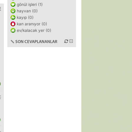
gönül işleri (1)
hayvan (0)
kayıp (0)
kan aranıyor (0)
ev/kalacak yer (0)
SON CEVAPLANANLAR
)
)