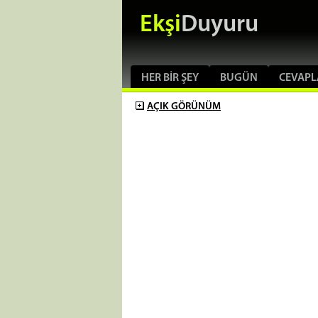
Ekşi
Duyuru
HER BIR ŞEY
BUGÜN
CEVAPL
AÇIK
GÖRÜNÜM