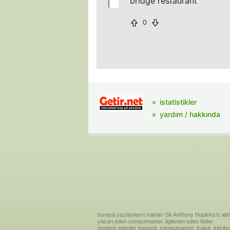
bridge restaurant
0
istatistikler
yardım / hakkında
buraya yazılanların hakları Sir Anthony Hopkins'e aitti
yazan eden compumaster, ilgilenen eden fader
modere edenler basond, compumaster, fraise, kibritsu