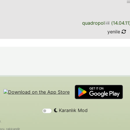
quadropol
(
14.04.11
yenile
Karanlık Mod
r.
yu, rakicandir