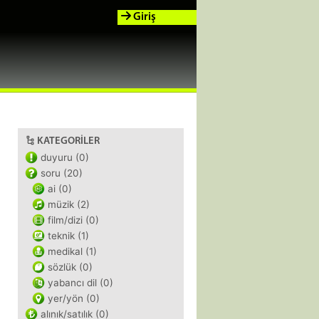
Giriş
KATEGORILER
duyuru (0)
soru (20)
ai (0)
müzik (2)
film/dizi (0)
teknik (1)
medikal (1)
sözlük (0)
yabancı dil (0)
yer/yön (0)
alınık/satılık (0)