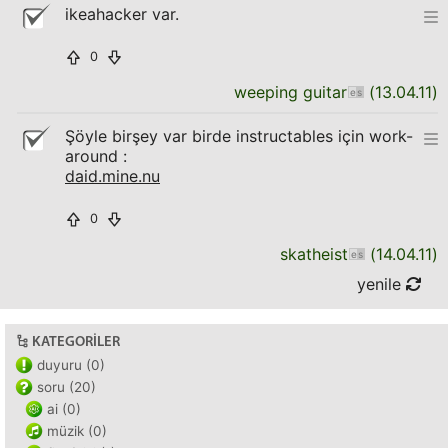
ikeahacker var.
0
weeping guitar
(
13.04.11
)
Şöyle birşey var birde instructables için work-
around :
daid.mine.nu
0
skatheist
(
14.04.11
)
yenile
KATEGORILER
duyuru (0)
soru (20)
ai (0)
müzik (0)