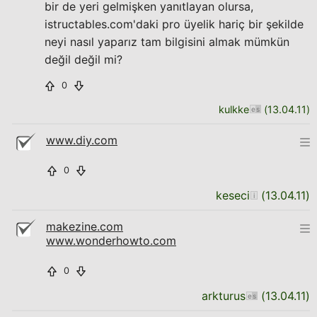
bir de yeri gelmişken yanıtlayan olursa,
istructables.com'daki pro üyelik hariç bir şekilde
neyi nasıl yaparız tam bilgisini almak mümkün
değil değil mi?
0
kulkke
(
13.04.11
)
www.diy.com
0
keseci
(
13.04.11
)
makezine.com
www.wonderhowto.com
0
arkturus
(
13.04.11
)