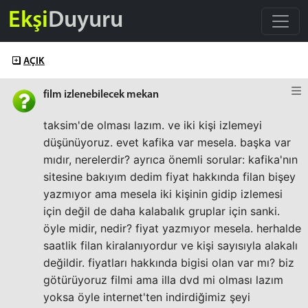
Ekşi
Duyuru
AÇIK
film izlenebilecek mekan
taksim'de olması lazım. ve iki kişi izlemeyi
düşünüyoruz. evet kafika var mesela. başka var
mıdır, nerelerdir? ayrıca önemli sorular: kafika'nın
sitesine bakıyım dedim fiyat hakkında filan bişey
yazmıyor ama mesela iki kişinin gidip izlemesi
için değil de daha kalabalık gruplar için sanki.
öyle midir, nedir? fiyat yazmıyor mesela. herhalde
saatlik filan kiralanıyordur ve kişi sayısıyla alakalı
değildir. fiyatları hakkında bigisi olan var mı? biz
götürüyoruz filmi ama illa dvd mi olması lazım
yoksa öyle internet'ten indirdiğimiz şeyi