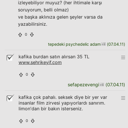
izleyebiliyor muyuz? (her ihtimale karşı
soruyorum, belli olmaz)
ve başka aklınıza gelen şeyler varsa da
yazabilirsiniz.
0
tepedeki psychedelic adam
(
07.04.11
)
kafika burdan satın alırsan 35 TL
www.sehrikeyif.com
0
sefapezevengi
(
07.04.11
)
kafika çok pahalı. seksek diye bir yer var
insanlar film zirvesi yapıyorlardı sanırım.
limon'dan bir bakın isterseniz.
0