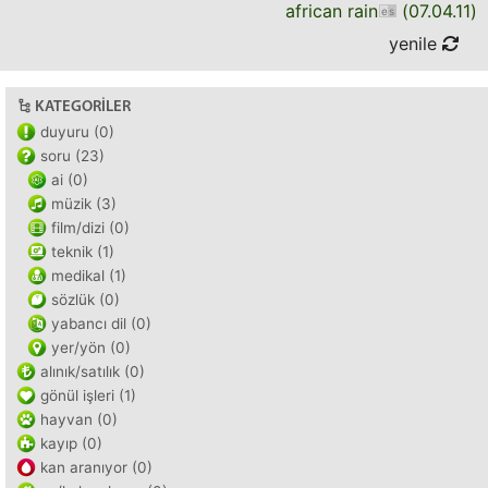
african rain
(
07.04.11
)
yenile
KATEGORILER
duyuru (0)
soru (23)
ai (0)
müzik (3)
film/dizi (0)
teknik (1)
medikal (1)
sözlük (0)
yabancı dil (0)
yer/yön (0)
alınık/satılık (0)
gönül işleri (1)
hayvan (0)
kayıp (0)
kan aranıyor (0)