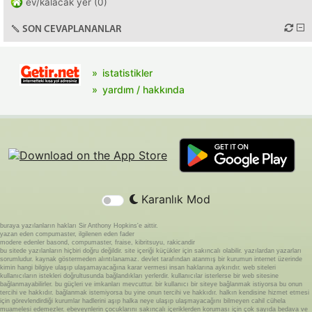
ev/kalacak yer (0)
SON CEVAPLANANLAR
istatistikler
yardım / hakkında
Karanlık Mod
buraya yazılanların hakları Sir Anthony Hopkins'e aittir.
yazan eden compumaster, ilgilenen eden fader
modere edenler basond, compumaster, fraise, kibritsuyu, rakicandir
bu sitede yazılanların hiçbiri doğru değildir. site içeriği küçükler için sakıncalı olabilir. yazılardan yazarları
sorumludur. kaynak göstermeden alıntılanamaz. devlet tarafından atanmış bir kurumun internet üzerinde
kimin hangi bilgiye ulaşıp ulaşamayacağına karar vermesi insan haklarına aykırıdır. web siteleri
kullanıcıların istekleri doğrultusunda bağlandıkları yerlerdir. kullanıcılar isterlerse bir web sitesine
bağlanmayabilirler. bu güçleri ve imkanları mevcuttur. bir kullanıcı bir siteye bağlanmak istiyorsa bu onun
tercihi ve hakkıdır. bağlanmak istemiyorsa bu yine onun tercihi ve hakkıdır. halkın kendisine hizmet etmesi
için görevlendirdiği kurumlar hadlerini aşıp halka neye ulaşıp ulaşmayacağını bilmeyen cahil cühela
muamelesi edemezler. ebeveynlerin çocuklarını sakıncalı içeriklerden koruması için çok sayıda bedava ve