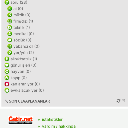
soru (23)
ai (0)
müzik (0)
film/dizi (1)
teknik (1)
medikal (0)
sözlük (0)
yabancı dil (0)
yer/yön (2)
alınık/satılık (1)
gönül işleri (0)
hayvan (0)
kayıp (0)
kan aranıyor (0)
ev/kalacak yer (0)
SON CEVAPLANANLAR
istatistikler
yardım / hakkında