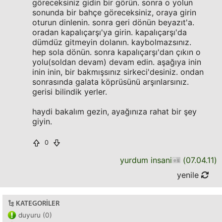
göreceksiniz gidin bir görün. sonra o yolun
sonunda bir bahçe göreceksiniz, oraya girin
oturun dinlenin. sonra geri dönün beyazıt'a.
oradan kapalıçarşı'ya girin. kapalıçarşı'da
dümdüz gitmeyin dolanın. kaybolmazsınız.
hep sola dönün. sonra kapalıçarşı'dan çıkın o
yolu(soldan devam) devam edin. aşağıya inin
inin inin, bir bakmışsınız sirkeci'desiniz. ondan
sonrasında galata köprüsünü arşınlarsınız.
gerisi bilindik yerler.
haydi bakalım gezin, ayağınıza rahat bir şey
giyin.
0
yurdum insani
(
07.04.11
)
yenile
KATEGORILER
duyuru (0)