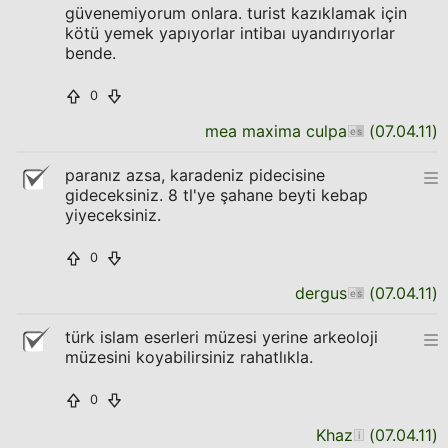
güvenemiyorum onlara. turist kazıklamak için
kötü yemek yapıyorlar intibaı uyandırıyorlar
bende.
0
mea maxima culpa
(
07.04.11
)
paranız azsa, karadeniz pidecisine
gideceksiniz. 8 tl'ye şahane beyti kebap
yiyeceksiniz.
0
dergus
(
07.04.11
)
türk islam eserleri müzesi yerine arkeoloji
müzesini koyabilirsiniz rahatlıkla.
0
Khaz
(
07.04.11
)