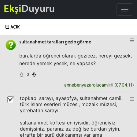
Ekşi
Duyuru
AÇIK
sultanahmet tarafları gezip görme
buralarda öğrenci olarak gezicez. nereyi gezsek,
nerede yemek yesek, ne yapsak?
0
annebenyazarolucam
(
07.04.11
)
topkapı sarayı, ayasofya, sultanahmet camii,
türk islam eserleri müzesi, mozaik müzesi,
yerebatan sarayı
sultanahmet köftesi en iyisidir. öğrenciyiz
demişsiniz. paranız az değilse burdan yiyin.
etrafta bir sürü dükkanımsı var ama