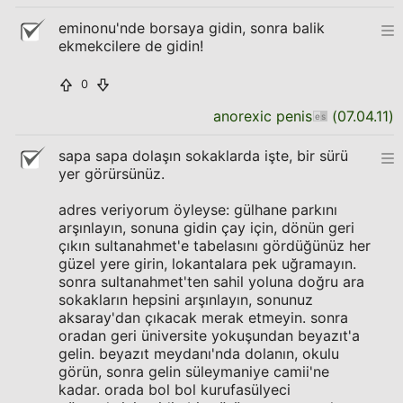
eminonu'nde borsaya gidin, sonra balik
ekmekcilere de gidin!
0
anorexic penis
(
07.04.11
)
sapa sapa dolaşın sokaklarda işte, bir sürü
yer görürsünüz.
adres veriyorum öyleyse: gülhane parkını
arşınlayın, sonuna gidin çay için, dönün geri
çıkın sultanahmet'e tabelasını gördüğünüz her
güzel yere girin, lokantalara pek uğramayın.
sonra sultanahmet'ten sahil yoluna doğru ara
sokakların hepsini arşınlayın, sonunuz
aksaray'dan çıkacak merak etmeyin. sonra
oradan geri üniversite yokuşundan beyazıt'a
gelin. beyazıt meydanı'nda dolanın, okulu
görün, sonra gelin süleymaniye camii'ne
kadar. orada bol bol kurufasülyeci