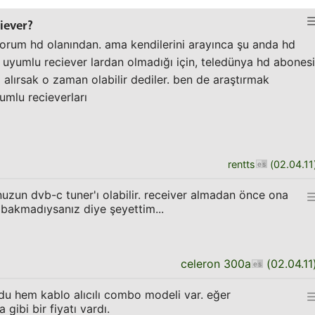
iever?
orum hd olanından. ama kendilerini arayınca şu anda hd
 uyumlu reciever lardan olmadığı için, teledünya hd abonesi
alırsak o zaman olabilir dediler. ben de araştırmak
umlu recieverları
rentts
(
02.04.11
nuzun dvb-c tuner'ı olabilir. receiver almadan önce ona
bakmadıysanız diye şeyettim...
celeron 300a
(
02.04.11
du hem kablo alıcılı combo modeli var. eğer
gibi bir fiyatı vardı.