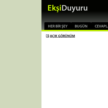
Ekşi
Duyuru
HER BIR ŞEY
BUGÜN
CEVAPL
AÇIK
GÖRÜNÜM