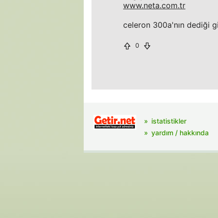
www.neta.com.tr
celeron 300a'nın dediği g
0
istatistikler
yardım / hakkında