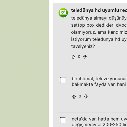
teledünya hd uyumlu rec
teledünya almayı düşünüy
settop box dedikleri dvbc
olamıyoruz. ama kendimiz 
istiyorum teledünya hd uy
tavsiyeniz?
0
bir ihtimal, televizyonunu
bakmakta fayda var. hani 
0
neta'da var. hatta hem uy
değişmediyse 200-250 lira 