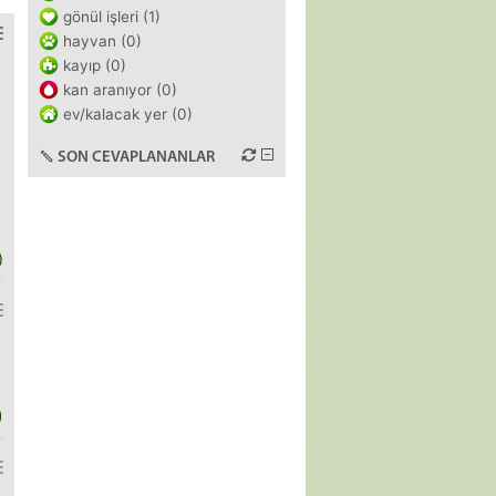
gönül işleri (1)
hayvan (0)
kayıp (0)
kan aranıyor (0)
ev/kalacak yer (0)
SON CEVAPLANANLAR
)
)