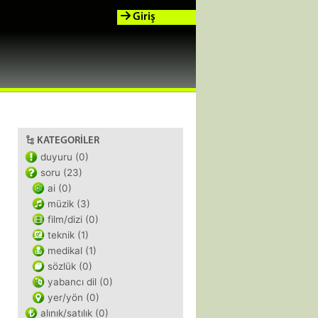
Giriş
KATEGORILER
duyuru (0)
soru (23)
ai (0)
müzik (3)
film/dizi (0)
teknik (1)
medikal (1)
sözlük (0)
yabancı dil (0)
yer/yön (0)
alınık/satılık (0)