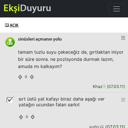
Ekşi
Duyuru
AÇIK
sinüsleri açmanın yolu
tamam tuzlu suyu çekeceğiz de, gırtlaktan iniyor
bir süre sonra. ne pozisyonda durmak lazım,
amuda mı kalkayım?
0
Khaz
(
07.03.11
)
sırt üstü yat kafayı biraz daha aşağı ver
yatağın ucundan falan sarkıt
0
yuto
(
07.03.11
)