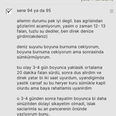
sene 94 ya da 95
ailemin durumu pek iyi degil. bas agrisindan
gözlerimi acamiyorum, yasim o zaman 12- 13
falan, tuzlu su dediler, ben direk denize
girdim(akdeniz)
deniz suyunu boyuna burnuma cekiyorum,
boyuna burnuma cekiyorum ama sonrasinda
sümkürmüyorum.
bu olay 3-4 gün boyunca yaklasik ortalama
20 dakika falan sürdü, sonra dus alirdim ve
direk yatar bi iki saat uyurdum, uyandigimda
yastik carsaf su bu heryer kuru sümükle kapli
olurdu ama baya rahatlamis uyanirdim
o 3-4 günden sonra hayatim boyunca bi daha
sinüzitden dolayi sikayetim olmadi, islak
saclarimla su an pencerenin önünde
yaziyorum bunu..