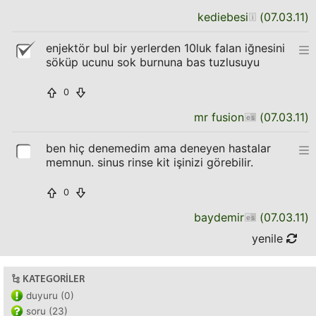
kediebesi
(
07.03.11
)
enjektör bul bir yerlerden 10luk falan iğnesini
söküp ucunu sok burnuna bas tuzlusuyu
0
mr fusion
(
07.03.11
)
ben hiç denemedim ama deneyen hastalar
memnun. sinus rinse kit işinizi görebilir.
0
baydemir
(
07.03.11
)
yenile
KATEGORILER
duyuru (0)
soru (23)