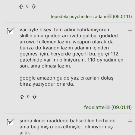
0
tepedeki psychedelic adam
(
09.01.11
)
var öyle bişey. tam adını hatırlamıyorum
skillin ama guided arrowdu galiba. gudided
arrowu fullemen lazım. weapon olarak da
buriza do kyanon lazım adamın içinden
geçmesi için. heryerde geçerli bu. gerçi 1.12
patchinde var mı bilmiyorum. 1.10 oynadım en
son. ama olması lazım.
google amazon guide yaz çıkanları dolaş
biraz yazıyodur orlarda.
0
fedelatte
(
09.01.11
)
şurda ikinci maddede bahsedilen herhalde.
ama bug'mış o düzeltmişler. olmuyormuş
artık.