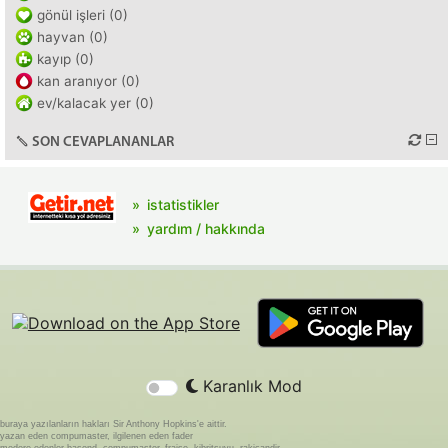
gönül işleri (0)
hayvan (0)
kayıp (0)
kan aranıyor (0)
ev/kalacak yer (0)
SON CEVAPLANANLAR
istatistikler
yardım / hakkında
Karanlık Mod
buraya yazılanların hakları Sir Anthony Hopkins'e aittir.
yazan eden compumaster, ilgilenen eden fader