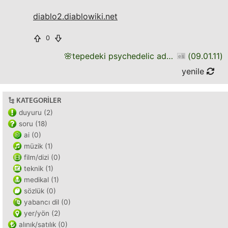
diablo2.diablowiki.net
0
🌸
tepedeki psychedelic adam
(
09.01.11
)
yenile
KATEGORILER
duyuru (2)
soru (18)
ai (0)
müzik (1)
film/dizi (0)
teknik (1)
medikal (1)
sözlük (0)
yabancı dil (0)
yer/yön (2)
alınık/satılık (0)