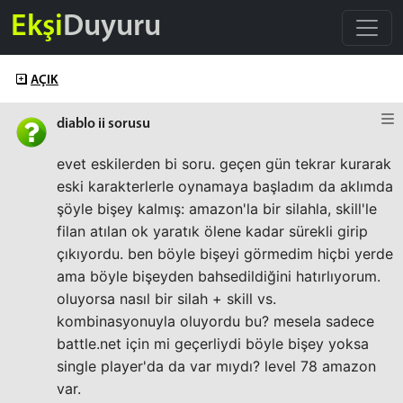
Ekşi
Duyuru
AÇIK
diablo ii sorusu
evet eskilerden bi soru. geçen gün tekrar kurarak
eski karakterlerle oynamaya başladım da aklımda
şöyle bişey kalmış: amazon'la bir silahla, skill'le
filan atılan ok yaratık ölene kadar sürekli girip
çıkıyordu. ben böyle bişeyi görmedim hiçbi yerde
ama böyle bişeyden bahsedildiğini hatırlıyorum.
oluyorsa nasıl bir silah + skill vs.
kombinasyonuyla oluyordu bu? mesela sadece
battle.net için mi geçerliydi böyle bişey yoksa
single player'da da var mıydı? level 78 amazon
var.