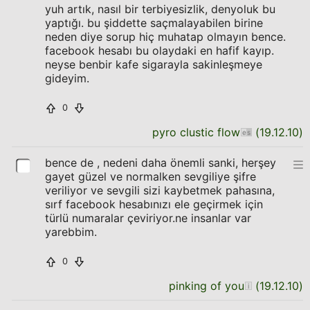
yuh artık, nasıl bir terbiyesizlik, denyoluk bu
yaptığı. bu şiddette saçmalayabilen birine
neden diye sorup hiç muhatap olmayın bence.
facebook hesabı bu olaydaki en hafif kayıp.
neyse benbir kafe sigarayla sakinleşmeye
gideyim.
0
pyro clustic flow
(
19.12.10
)
bence de , nedeni daha önemli sanki, herşey
gayet güzel ve normalken sevgiliye şifre
veriliyor ve sevgili sizi kaybetmek pahasına,
sırf facebook hesabınızı ele geçirmek için
türlü numaralar çeviriyor.ne insanlar var
yarebbim.
0
pinking of you
(
19.12.10
)