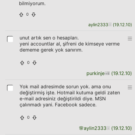
bilmiyorum.
0
aylin2333
(
19.12.10
)
unut artık sen o hesapları.
yeni accountlar al, şifreni de kimseye verme
dememe gerek yok sanırım.
0
purkinje
(
19.12.10
)
Yok mail adresimde sorun yok. ama onu
değiştirmiş işte. Hotmail kutuma geldi zaten
e-mail adresiniz değiştirildi diye. MSN
çalınmadı yani. Facebook sadece.
0
🌸
aylin2333
(
19.12.10
)