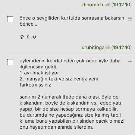
dinomazu
(
19.12.10
)
önce o sevgiliden kurtulda sonrasına bakarsın
bence...
0
urubitinga
(
19.12.10
)
eylemdenin kendidinden çok nedeniyle daha
ilgilenesim geldi.
1. ayrılmak istiyor
2. manyağın teki ve siz henüz yeni
farketmişsiniz
sanırım 2 numaralı ifade daha olası. öyle de
kıskandım, böyle de kıskandım vs.. edebiyatı
yapıp, bir de size hesap sormaya kalkabilir.
bu durumda ne yapacağınız size kalmış tabii
ki ama bunu yapabilen birisinden cacık olmaz!
onu hayatımdan anında silerdim.