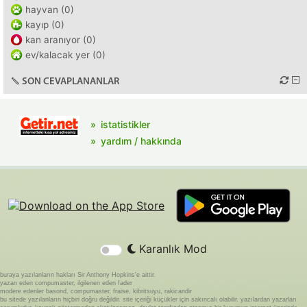
hayvan (0)
kayıp (0)
kan aranıyor (0)
ev/kalacak yer (0)
SON CEVAPLANANLAR
istatistikler
yardım / hakkında
Karanlık Mod
buraya yazılanların hakları Sir Anthony Hopkins'e aittir.
yazan eden compumaster, ilgilenen eden fader
modere edenler basond, compumaster, fraise, kibritsuyu, rakicandir
bu sitede yazılanların hiçbiri doğru değildir. site içeriği küçükler için sakıncalı olabilir. yazılardan yazarları