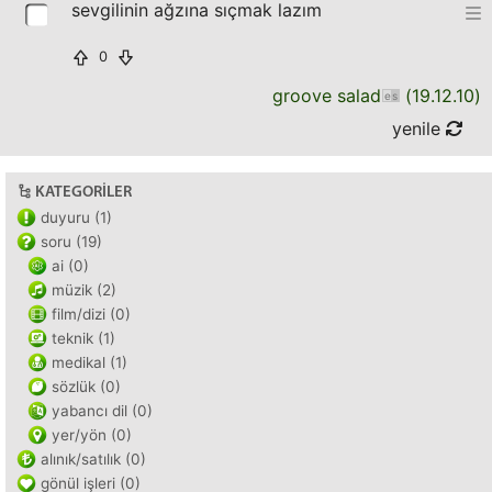
sevgilinin ağzına sıçmak lazım
0
groove salad
(
19.12.10
)
yenile
KATEGORILER
duyuru (1)
soru (19)
ai (0)
müzik (2)
film/dizi (0)
teknik (1)
medikal (1)
sözlük (0)
yabancı dil (0)
yer/yön (0)
alınık/satılık (0)
gönül işleri (0)